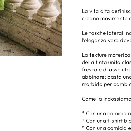
La vita alta definis
creano movimento e 
Le tasche laterali 
l’eleganza vera deve
La texture materica
della tinta unita cl
fresca e di assolut
abbinare: basta una
morbido per cambia
Come la indossiamo
* Con una camicia n
* Con una t-shirt bi
* Con una camicia es