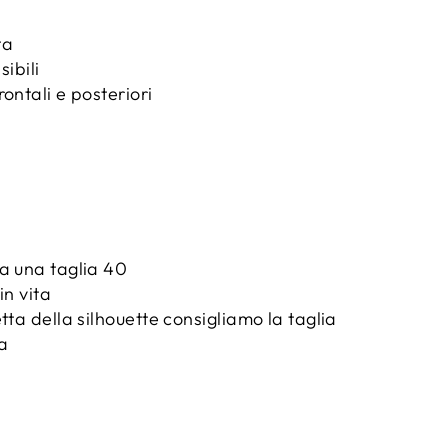
ta
sibili
ontali e posteriori
a una taglia 40
in vita
tta della silhouette consigliamo la taglia
ta