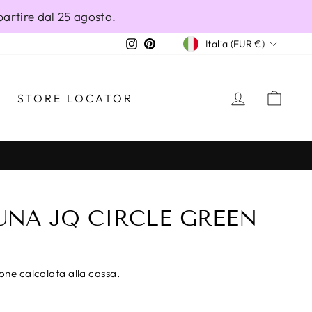
partire dal 25 agosto.
VALUTA
Instagram
Pinterest
Italia (EUR €)
ACCEDI
CAR
STORE LOCATOR
NA JQ CIRCLE GREEN
ione
calcolata alla cassa.