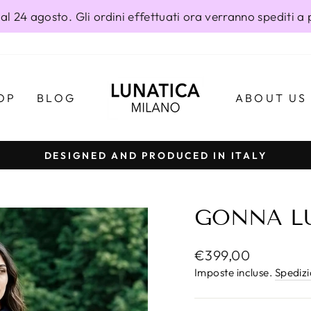
al 24 agosto. Gli ordini effettuati ora verranno spediti a 
OP
BLOG
ABOUT US
DESIGNED AND PRODUCED IN ITALY
Metti
in
pausa
GONNA LU
presentazione
Prezzo
€399,00
di
Imposte incluse.
Spediz
listino