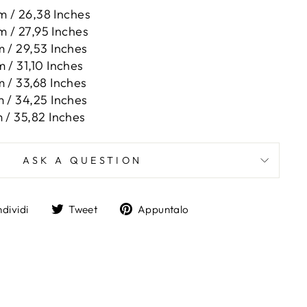
m / 26,38 Inches
m / 27,95 Inches
 / 29,53 Inches
 / 31,10 Inches
 / 33,68 Inches
 / 34,25 Inches
 / 35,82 Inches
ASK A QUESTION
Condividi
Twitta
Aggiungi
dividi
Tweet
Appuntalo
su
su
un
Facebook
Twitter
pin
su
Pinterest