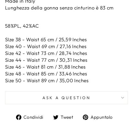
Made in Italy
Lunghezza della gonna senza cinturino è 83 cm
58%PL, 42%AC
SIze 38 - Waist 65 cm / 25,59 Inches
SIze 40 - Waist 69 cm / 27,16 Inches
Size 42 -
Waist 73 cm / 28,74 Inches
Size 44 -
Waist 77 cm / 30,31 Inches
Size 46 -
Waist 81 cm / 31,88 Inches
Size 48 -
Waist 85 cm / 33,46 Inches
Size 50 -
Waist 89 cm / 35,00 Inches
ASK A QUESTION
Condividi
Twitta
Aggiun
Condividi
Tweet
Appuntalo
su
su
un
Facebook
Twitter
pin