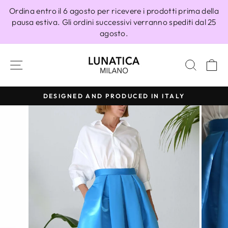
Vai
Ordina entro il 6 agosto per ricevere i prodotti prima della
direttamente
pausa estiva. Gli ordini successivi verranno spediti dal 25
ai
agosto.
contenuti
NAVIGAZIONE DEL SITO
CERC
C
DESIGNED AND PRODUCED IN ITALY
Metti
in
pausa
presentazione