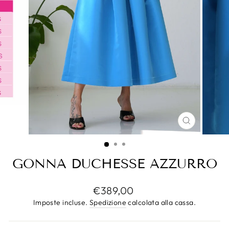
CHIUDI
(ESC)
GONNA DUCHESSE AZZURRO
Prezzo
€389,00
di
Imposte incluse.
Spedizione
calcolata alla cassa.
listino