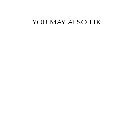
su
Pintere
YOU MAY ALSO LIKE
GONNA
DUCHESSE
AZZURRO
€389,00