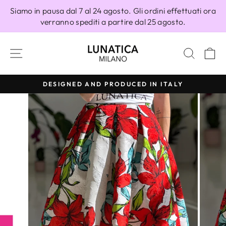
Vai
Siamo in pausa dal 7 al 24 agosto. Gli ordini effettuati ora
direttamente
verranno spediti a partire dal 25 agosto.
ai
contenuti
NAVIGAZIONE DEL SITO
CERC
C
DESIGNED AND PRODUCED IN ITALY
Metti
in
pausa
presentazione