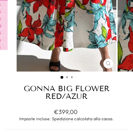
CHIUDI
(ESC)
GONNA BIG FLOWER
RED/AZUR
Prezzo
€399,00
di
Imposte incluse.
Spedizione
calcolata alla cassa.
listino