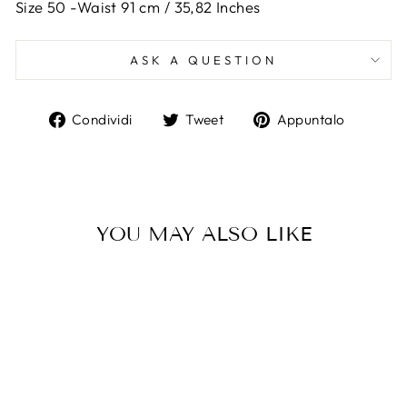
Size 50 -
Waist 91 cm / 35,82 Inches
ASK A QUESTION
Condividi
Twitta
Aggiun
Condividi
Tweet
Appuntalo
su
su
un
Facebook
Twitter
pin
su
Pintere
YOU MAY ALSO LIKE