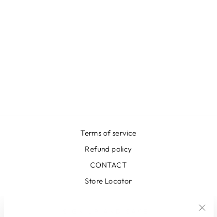
GONNA BIG
FLOWER
RED/AZUR
€399,00
Terms of service
Refund policy
CONTACT
Store Locator
SIGN UP AND SAVE