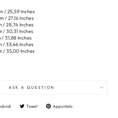
m / 25,59 Inches
m / 27,16 Inches
m / 28,74 Inches
m / 30,31 Inches
 / 31,88 Inches
m / 33,46 Inches
m / 35,00 Inches
ASK A QUESTION
Condividi
Twitta
Aggiungi
dividi
Tweet
Appuntalo
su
su
un