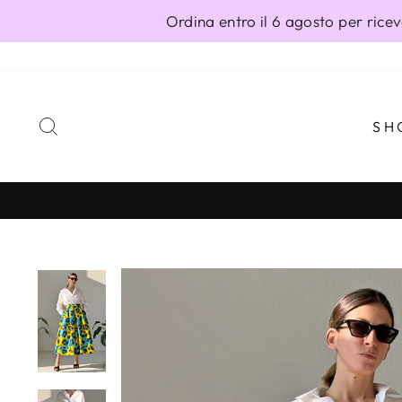
Vai
Ordina entro il 6 agosto per ricev
direttamente
ai
contenuti
CERCA
SH