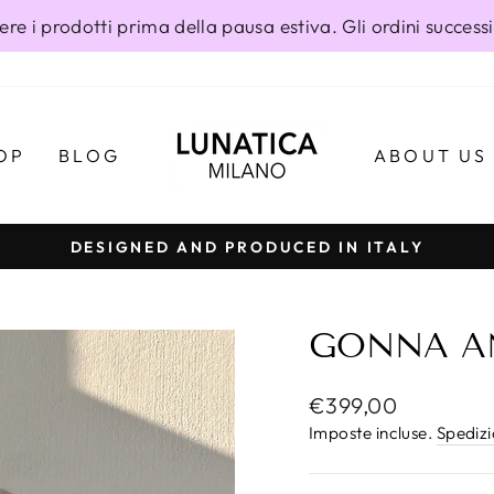
ere i prodotti prima della pausa estiva. Gli ordini success
OP
BLOG
ABOUT US
DESIGNED AND PRODUCED IN ITALY
Metti
in
pausa
GONNA A
presentazione
Prezzo
€399,00
di
Imposte incluse.
Spediz
listino