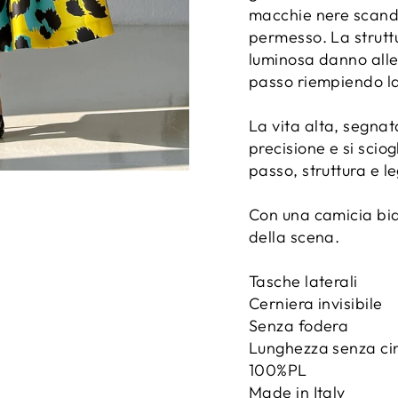
macchie nere scandi
permesso. La strutt
luminosa danno alle
passo riempiendo l
La vita alta, segnat
precisione e si sci
passo, struttura e l
Con una camicia bia
della scena.
Tasche laterali
Cerniera invisibile
Senza fodera
Lunghezza senza ci
100%PL
Made in Italy