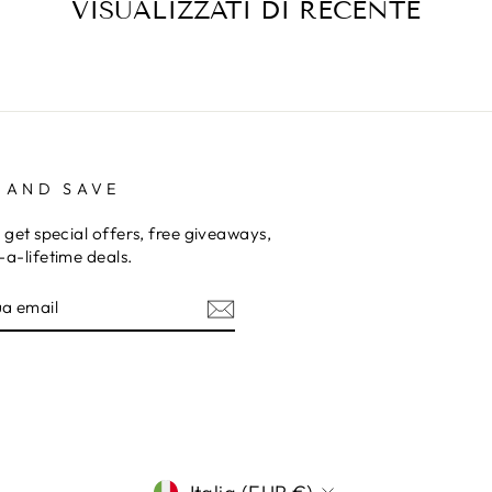
VISUALIZZATI DI RECENTE
 AND SAVE
 get special offers, free giveaways,
a-lifetime deals.
I
am
terest
VALUTA