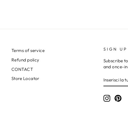
SIGN UP
Terms of service
Refund policy
Subscribe to
and once-in-
CONTACT
INSERISC
ISCRIVITI
Store Locator
LA
TUA
EMAIL
Instagr
Pin