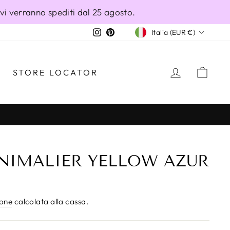
ivi verranno spediti dal 25 agosto.
VALUTA
Instagram
Pinterest
Italia (EUR €)
ACCEDI
CAR
STORE LOCATOR
NIMALIER YELLOW AZUR
ione
calcolata alla cassa.