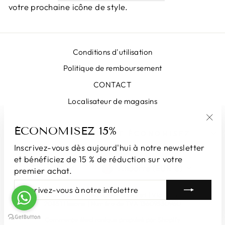
votre prochaine icône de style.
Conditions d'utilisation
Politique de remboursement
CONTACT
Localisateur de magasins
ÉCONOMISEZ 15%
"Fe
INSCRIVEZ-VOUS ET ÉCONOMISEZ
(Esc
Inscrivez-vous dès aujourd'hui à notre newsletter
et bénéficiez de 15 % de réduction sur votre
LANGUE
DEVISE
Français
Andorre (EUR €)
premier achat.
INSCRIVEZ-
S'INSCRIRE
VOUS
© 2026 LUNATICAMILANO.COM | Luna srl ​​​​| Via Cappuccina 61,
À
20851 Lissone | Numéro de TVA 13609550960
NOTRE
Commerce électronique propulsé par Shopify
INFOLETTRE