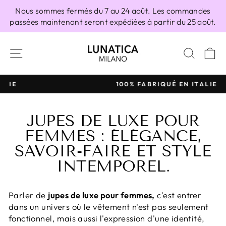
Passer
Nous sommes fermés du 7 au 24 août. Les commandes
au
passées maintenant seront expédiées à partir du 25 août.
contenu
NAVIGATION
RECH
P
100% FABRIQUÉ EN ITALIE
Diaporama
Pause
JUPES DE LUXE POUR
FEMMES : ÉLÉGANCE,
SAVOIR-FAIRE ET STYLE
INTEMPOREL.
Parler de
jupes de luxe pour femmes,
c'est entrer
dans un univers où le vêtement n'est pas seulement
fonctionnel, mais aussi l'expression d'une identité,