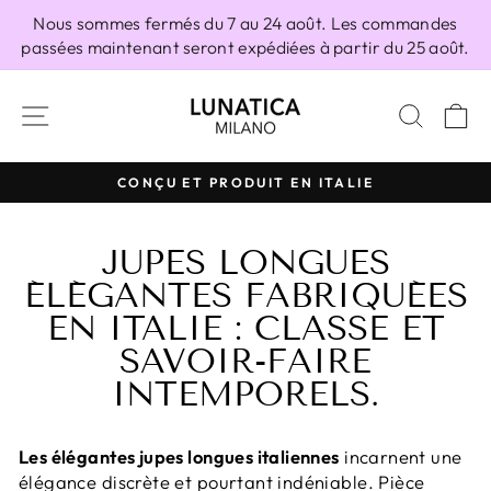
Passer
Nous sommes fermés du 7 au 24 août. Les commandes
au
passées maintenant seront expédiées à partir du 25 août.
contenu
NAVIGATION
RECH
P
100% FABRIQUÉ EN ITALIE
Diaporama
Pause
JUPES LONGUES
ÉLÉGANTES FABRIQUÉES
EN ITALIE : CLASSE ET
SAVOIR-FAIRE
INTEMPORELS.
Les élégantes jupes longues italiennes
incarnent une
élégance discrète et pourtant indéniable. Pièce