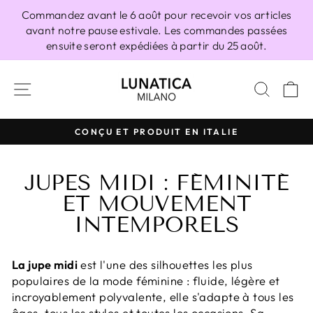
Passer
Commandez avant le 6 août pour recevoir vos articles
au
avant notre pause estivale. Les commandes passées
contenu
ensuite seront expédiées à partir du 25 août.
NAVIGATION
RECH
P
100% FABRIQUÉ EN ITALIE
Diaporama
Pause
JUPES MIDI : FÉMINITÉ
ET MOUVEMENT
INTEMPORELS
La jupe midi
est l'une des silhouettes les plus
populaires de la mode féminine : fluide, légère et
incroyablement polyvalente, elle s'adapte à tous les
âges, tous les styles et toutes les occasions. Sa