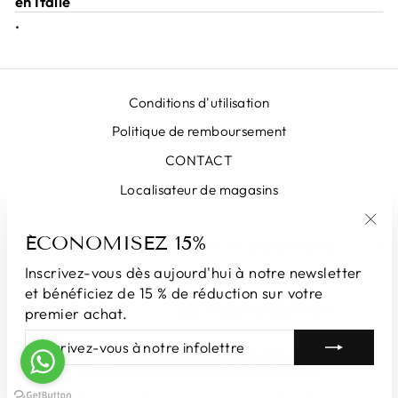
en Italie
.
Conditions d'utilisation
Politique de remboursement
CONTACT
Localisateur de magasins
ÉCONOMISEZ 15%
"Fe
INSCRIVEZ-VOUS ET ÉCONOMISEZ
(Esc
Inscrivez-vous dès aujourd'hui à notre newsletter
et bénéficiez de 15 % de réduction sur votre
LANGUE
DEVISE
Français
Andorre (EUR €)
premier achat.
INSCRIVEZ-
S'INSCRIRE
VOUS
© 2026 LUNATICAMILANO.COM | Luna srl ​​​​| Via Cappuccina 61,
À
20851 Lissone | Numéro de TVA 13609550960
NOTRE