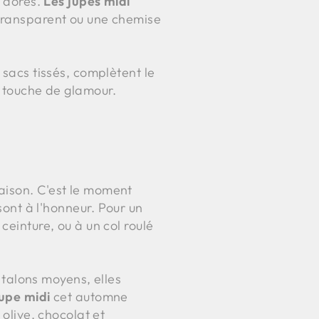
x dorés.
Les jupes midi
 transparent ou une chemise
 sacs tissés, complètent le
e touche de glamour.
aison. C'est le moment
sont à l'honneur. Pour un
ceinture, ou à un col roulé
à talons moyens, elles
jupe midi
cet automne
 olive, chocolat et