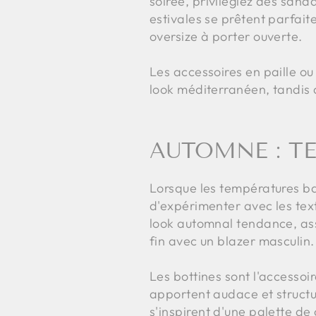
soirée, privilégiez des sand
estivales se prêtent parfai
oversize à porter ouverte.
Les accessoires en paille ou
look méditerranéen, tandis q
AUTOMNE : T
Lorsque les températures ba
d'expérimenter avec les textu
look automnal tendance, asso
fin avec un blazer masculin.
Les bottines sont l'accessoir
apportent audace et structur
s'inspirent d'une palette de 