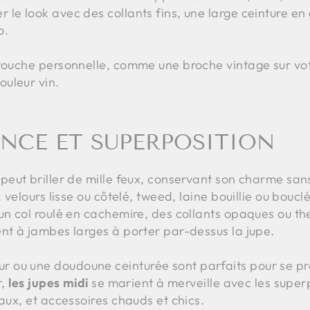
e look avec des collants fins, une large ceinture en cu
o.
 touche personnelle, comme une broche vintage sur v
uleur vin.
ANCE ET SUPERPOSITION
peut briller de mille feux, conservant son charme sans 
: velours lisse ou côtelé, tweed, laine bouillie ou boucl
 un col roulé en cachemire, des collants opaques ou t
ent à jambes larges à porter par-dessus la jupe.
 ou une doudoune ceinturée sont parfaits pour se pr
r,
les jupes midi
se marient à merveille avec les super
eaux, et accessoires chauds et chics.