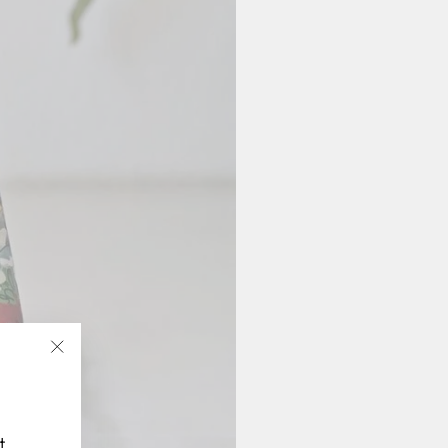
"Fermer
(Esc)"
t.