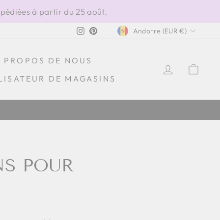
édiées à partir du 25 août.
DEVISE
Instagram
Pinterest
Andorre (EUR €)
À PROPOS DE NOUS
SE CONN
PAN
LISATEUR DE MAGASINS
NS POUR