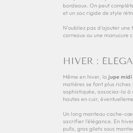
bordeaux. On peut compléter l
et un sac rigide de style rétr
N'oubliez pas d'ajouter une
carreaux ou une manucure co
HIVER : ÉLÉG
Même en hiver, la
jupe midi
matières se font plus riches 
sophistiquée, associez-la à
hautes en cuir, éventuellem
Un long manteau cache-cœur
sacrifier l'élégance. En hive
pulls, gros gilets sous mant