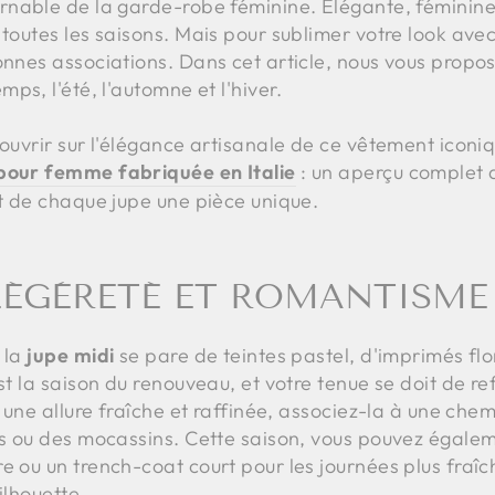
rnable de la garde-robe féminine. Élégante, féminin
 toutes les saisons. Mais pour sublimer votre look ave
bonnes associations. Dans cet article, nous vous prop
mps, l'été, l'automne et l'hiver.
couvrir sur l'élégance artisanale de ce vêtement iconiq
 pour femme fabriquée en Italie
: un aperçu complet de
nt de chaque jupe une pièce unique.
 LÉGÈRETÉ ET ROMANTISME
 la
jupe midi
se pare de teintes pastel, d'imprimés flo
st la saison du renouveau, et votre tenue se doit de re
r une allure fraîche et raffinée, associez-la à une che
nes ou des mocassins. Cette saison, vous pouvez égale
e ou un trench-coat court pour les journées plus fraî
silhouette.