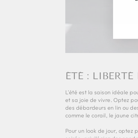
INS
S'I
VO
À
NO
IN
ÉTÉ : LIBERT
L'été est la saison idéale po
et sa joie de vivre. Optez p
des débardeurs en lin ou des
comme le corail, le jaune cit
Pour un look de jour, optez