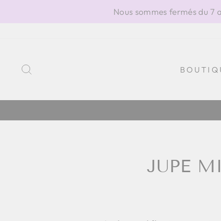
Passer
Nous sommes fermés du 7 au
au
contenu
RECHERCHER
BOUTIQ
JUPE M