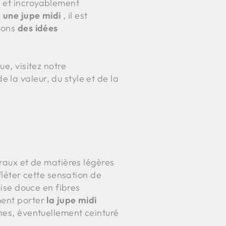
e et incroyablement
c
une jupe midi
, il est
osons
des idées
ue, visitez notre
 la valeur, du style et de la
raux et de matières légères
fléter cette sensation de
mise douce en fibres
ment porter
la jupe midi
ches, éventuellement ceinturé