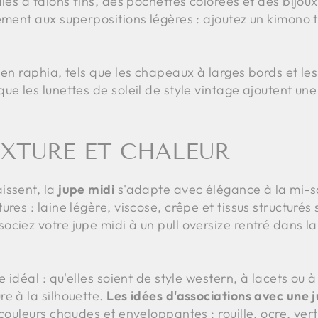
ales à talons fins, des pochettes colorées et des bijou
tement aux superpositions légères : ajoutez un kimono
 en raphia, tels que les chapeaux à larges bords et les
ue les lunettes de soleil de style vintage ajoutent un
EXTURE ET CHALEUR
issent, la
jupe midi
s'adapte avec élégance à la mi-s
res : laine légère, viscose, crêpe et tissus structurés 
ciez votre jupe midi à un pull oversize rentré dans la 
e idéal : qu'elles soient de style western, à lacets ou 
e à la silhouette.
Les idées d'associations avec une 
couleurs chaudes et enveloppantes : rouille, ocre, vert