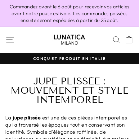
Passer
Commandez avant le 6 août pour recevoir vos articles
au
avant notre pause estivale. Les commandes passées
contenu
ensuite seront expédiées à partir du 25 août.
NAVIGATION
RECH
P
CONÇU ET PRODUIT EN ITALIE
Diaporama
Pause
JUPE PLISSÉE :
MOUVEMENT ET STYLE
INTEMPOREL
La
jupe plissée
est une de ces pièces intemporelles
qui a traversé les époques tout en conservant son
identité. Symbole d'élégance raffinée, de
polyvalence au quotidien et de féminité dynamique,