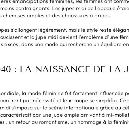
mières émancipations féminines, les femmes ont comm
moins contraignants. Les jupes midi de l'époque étaie
es chemises amples et des chaussures à brides.
jupes s'allongent légèrement, mais le style reste élégant
doucissent et la jupe midi devient l'emblème d'une fém
s excès, dans une mode qui recherche un équilibre ent
940 : LA NAISSANCE DE LA 
ndiale, la mode féminine fut fortement influencée p
ourcirent par nécessité et leur coupe se simplifia. Cep
 midi s'imposa sur la scène internationale grâce au c
 caractérisait par une jupe ample arrivant à mi-mollet
es : un retour au romantisme, un hommage à la féminit