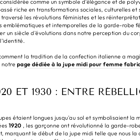
i considérée comme un symbole d'élégance et de polyv
passé riche en transformations sociales, culturelles e
 traversé les révolutions féministes et les réinterpré
lus emblématiques et intemporelles de la garde-robe f
rer un siècle d'évolutions dans notre perception du cor
'identité.
comment la tradition de la confection italienne a mag
z notre
page dédiée à la jupe midi pour femme fabriq
20 ET 1930 : ENTRE RÉBELL
jupes étaient longues jusqu'au sol et symbolisaient la
nées
1920
, les garçonne ont révolutionné la garde-robe
t, marquant le début de la jupe midi telle que nous la