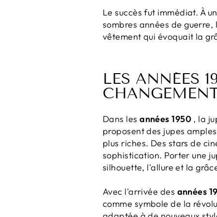
Le succès fut immédiat. À u
sombres années de guerre, la 
vêtement qui évoquait la grâ
LES ANNÉES 19
CHANGEMEN
Dans les
années 1950
, la j
proposent des jupes amples 
plus riches. Des stars de 
sophistication. Porter une j
silhouette, l'allure et la grâc
Avec l'arrivée des
années 1
comme symbole de la révolutio
adaptée à de nouveaux style