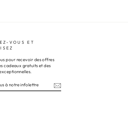
EZ-VOUS ET
ISEZ
s pour recevoir des offres
es cadeaux gratuits et des
exceptionnelles.
Z-
RE
TRE
am
terest