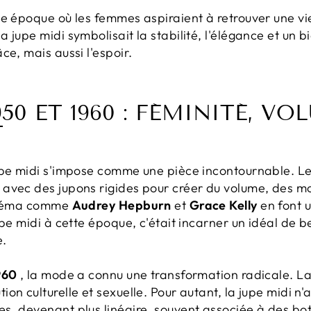
ne époque où les femmes aspiraient à retrouver une vi
jupe midi symbolisait la stabilité, l'élégance et un bi
ce, mais aussi l'espoir.
50 ET 1960 : FÉMINITÉ, VO
T
upe midi s'impose comme une pièce incontournable. L
avec des jupons rigides pour créer du volume, des mot
cinéma comme
Audrey Hepburn
et
Grace Kelly
en font 
upe midi à cette époque, c'était incarner un idéal de b
e.
960
, la mode a connu une transformation radicale. La
n culturelle et sexuelle. Pour autant, la jupe midi n'a 
s, devenant plus linéaire, souvent associée à des bot