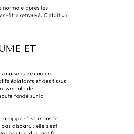
e normale après les
en-être retrouvé. C'était un
LUME ET
es maisons de couture
ifs éclatants et des tissus
un symbole de
eauté fondé sur la
 minijupe s'est imposée
pas disparu : elle s'est
tes hautes, des motifs