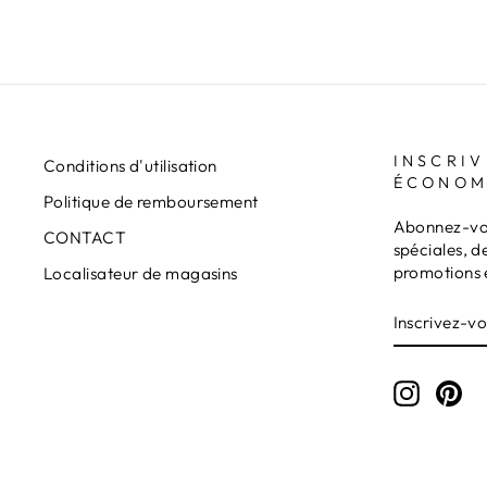
INSCRIV
Conditions d'utilisation
ÉCONOM
Politique de remboursement
Abonnez-vou
CONTACT
spéciales, d
promotions 
Localisateur de magasins
INSCRIVE
S'INSCRI
VOUS
À
NOTRE
INFOLET
Instagr
Pin