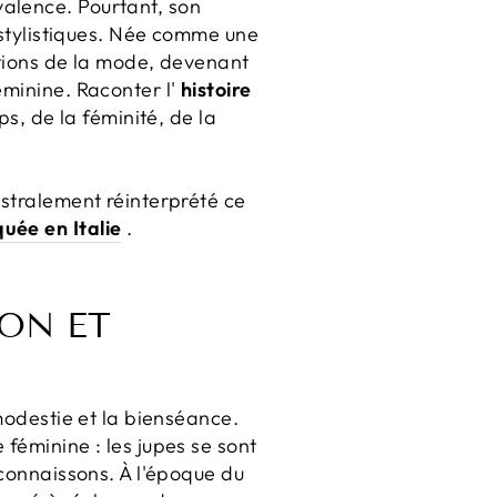
alence. Pourtant, son
t stylistiques. Née comme une
tations de la mode, devenant
éminine. Raconter l'
histoire
ps, de la féminité, de la
istralement réinterprété ce
uée en Italie
.
ION ET
 modestie et la bienséance.
 féminine : les jupes se sont
 connaissons. À l'époque du