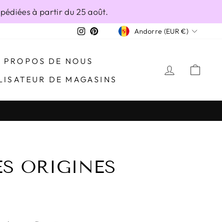
édiées à partir du 25 août.
DEVISE
Instagram
Pinterest
Andorre (EUR €)
À PROPOS DE NOUS
SE CONN
PAN
LISATEUR DE MAGASINS
SES ORIGINES