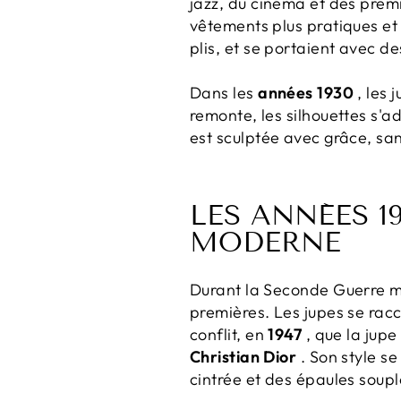
jazz, du cinéma et des pre
vêtements plus pratiques et 
plis, et se portaient avec d
Dans les
années 1930
, les 
remonte, les silhouettes s'a
est sculptée avec grâce, san
LES ANNÉES 1
MODERNE
Durant la Seconde Guerre mo
premières. Les jupes se racc
conflit, en
1947
, que la jupe
Christian Dior
. Son style se
cintrée et des épaules soupl