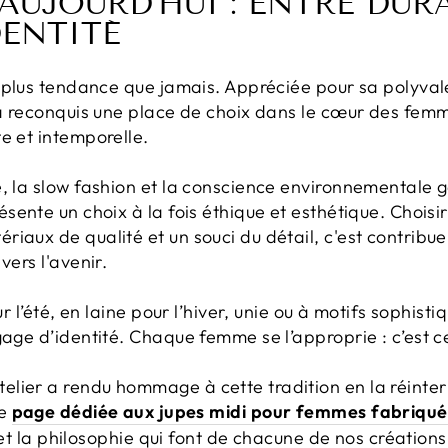
 AUJOURD'HUI : ENTRE DUR
DENTITÉ
 plus tendance que jamais. Appréciée pour sa polyval
 a reconquis une place de choix dans le cœur des femm
e et intemporelle.
e, la slow fashion et la conscience environnementale g
sente un choix à la fois éthique et esthétique. Choisir
iaux de qualité et un souci du détail, c'est contribue
vers l'avenir.
ur l’été, en laine pour l’hiver, unie ou à motifs sophisti
gage d’identité. Chaque femme se l’approprie : c’est ce
lier a rendu hommage à cette tradition en la réinte
re
page dédiée aux jupes midi pour femmes fabriquée
us et la philosophie qui font de chacune de nos création