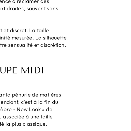
encé à réclamer des
nt droites, souvent sans
 et discret. La taille
inité mesurée. La silhouette
re sensualité et discrétion.
JUPE MIDI
ar la pénurie de matières
endant, c'est à la fin du
élèbre « New Look » de
, associée à une taille
é la plus classique.