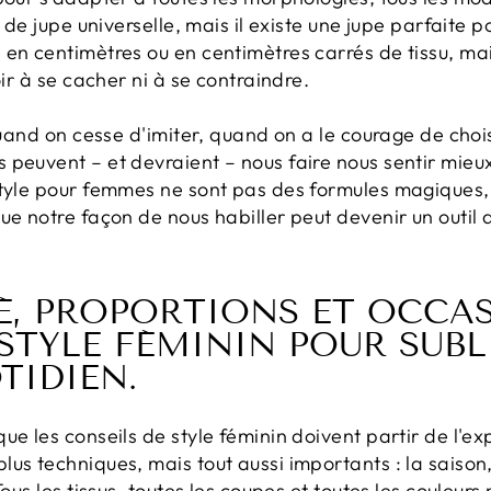
s de jupe universelle, mais il existe une jupe parfaite
en centimètres ou en centimètres carrés de tissu, mai
oir à se cacher ni à se contraindre.
 quand on cesse d'imiter, quand on a le courage de choi
euvent – ​​et devraient – ​​nous faire nous sentir mieu
style pour femmes ne sont pas des formules magiques, 
ue notre façon de nous habiller peut devenir un outil 
É, PROPORTIONS ET OCCAS
 STYLE FÉMININ POUR SUB
TIDIEN.
ue les conseils de style féminin doivent partir de l'e
us techniques, mais tout aussi importants : la saison,
Tous les tissus, toutes les coupes et toutes les couleur