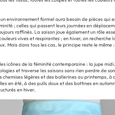
un environnement formel aura besoin de pièces qui e
éminité ; celles qui passent leurs journées en déplace
oujours raffinés. La saison joue également un rôle essen
s couleurs vives et respirantes ; en hiver, on recherche l
ux. Mais dans tous les cas, le principe reste le même :
s icônes de la féminité contemporaine : la jupe midi.
ologies et traverse les saisons sans rien perdre de s
s chemises légères et des ballerines au printemps, à 
lles en été, à des pulls doux et des bottines en automn
ucturés en hiver.