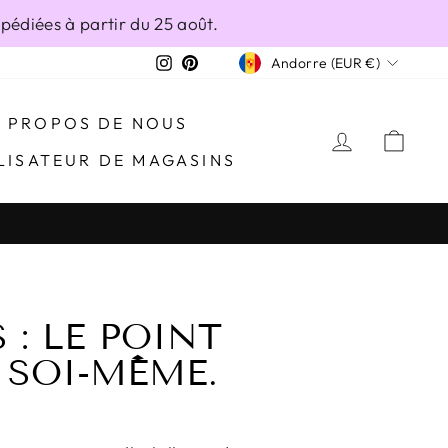
édiées à partir du 25 août.
DEVISE
Instagram
Pinterest
Andorre (EUR €)
À PROPOS DE NOUS
SE CONN
PAN
LISATEUR DE MAGASINS
: LE POINT
 SOI-MÊME.