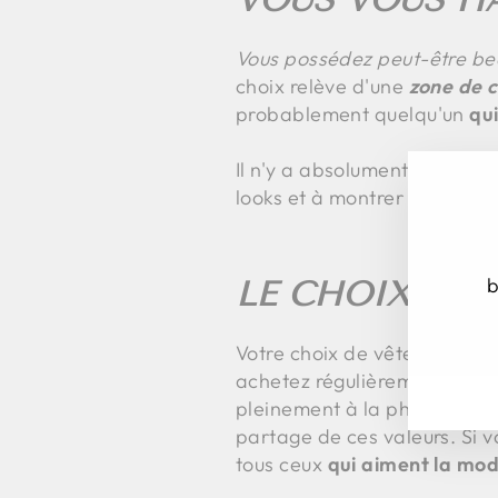
Vous possédez peut-être bea
choix relève d'une
zone de c
probablement quelqu'un
qu
Il n'y a absolument rien de 
looks et à montrer d'autres 
b
LE CHOIX DE 
INS
S'I
VO
Votre choix de vêtements et 
À
achetez régulièrement des a
NO
pleinement à la philosophie 
IN
partage de ces valeurs. Si 
tous ceux
qui aiment la mode