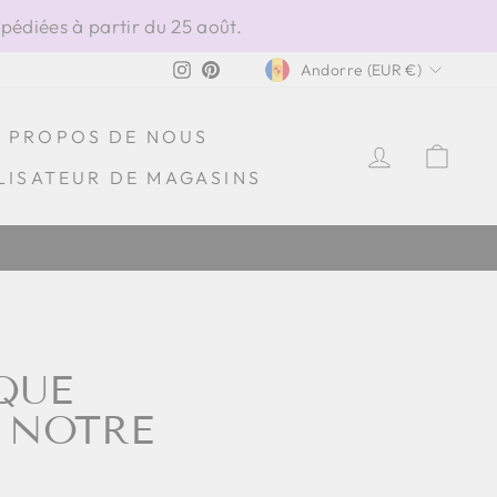
édiées à partir du 25 août.
DEVISE
Instagram
Pinterest
Andorre (EUR €)
À PROPOS DE NOUS
SE CONN
PAN
LISATEUR DE MAGASINS
 QUE
 NOTRE