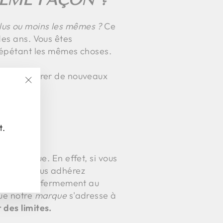
lus ou moins les mêmes ?
Ce
des ans. Vous êtes
n répétant les mêmes choses.
s à explorer de nouveaux
"Fermer
(Esc)"
t.
une marque. En effet, si vous
rce que vous adhérez
s croyons fermement au
que notre
marque
s'adresse à
 des limites.