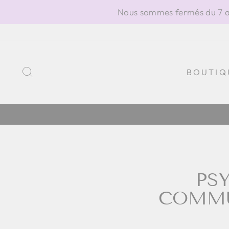
Passer
Nous sommes fermés du 7 au
au
contenu
RECHERCHER
BOUTIQ
PSY
COMMU