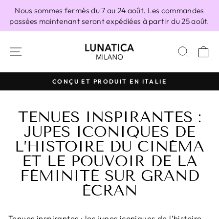
Passer
Nous sommes fermés du 7 au 24 août. Les commandes
au
passées maintenant seront expédiées à partir du 25 août.
contenu
NAVIGATION
RECH
P
100% FABRIQUÉ EN ITALIE
Diaporama
Pause
TENUES INSPIRANTES :
JUPES ICONIQUES DE
L’HISTOIRE DU CINÉMA
ET LE POUVOIR DE LA
FÉMINITÉ SUR GRAND
ÉCRAN
Tenues inspirantes : les jupes iconiques de l’histoire