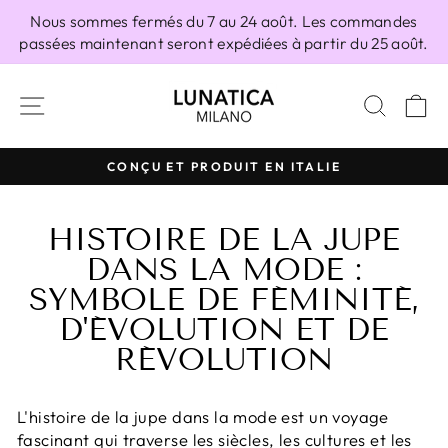
Passer
Nous sommes fermés du 7 au 24 août. Les commandes
au
passées maintenant seront expédiées à partir du 25 août.
contenu
NAVIGATION
RECH
P
100% FABRIQUÉ EN ITALIE
Diaporama
Pause
HISTOIRE DE LA JUPE
DANS LA MODE :
SYMBOLE DE FÉMINITÉ,
D'ÉVOLUTION ET DE
RÉVOLUTION
L'histoire de la jupe dans la mode est un voyage
fascinant qui traverse les siècles, les cultures et les