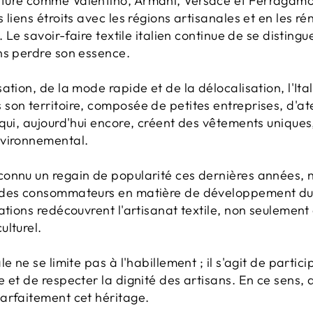
ure comme Valentino, Armani, Versace et Ferragamo on
 liens étroits avec les régions artisanales et en les r
. Le savoir-faire textile italien continue de se disting
ns perdre son essence.
ation, de la mode rapide et de la délocalisation, l'It
son territoire, composée de petites entreprises, d'at
qui, aujourd'hui encore, créent des vêtements uniques,
nvironnemental.
connu un regain de popularité ces dernières années,
 des consommateurs en matière de développement dur
rations redécouvrent l'artisanat textile, non seulemen
ulturel.
e ne se limite pas à l'habillement ; il s'agit de partici
e et de respecter la dignité des artisans. En ce sens
arfaitement cet héritage.