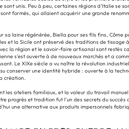
se sont unis. Peu à peu, certaines régions d'Italie se so
se sont formés, qui allaient acquérir une grande renom
ur sa laine régénérée, Biella pour ses fils fins, Côme 
lles et la Sicile ont préservé des traditions de tissage
avec la région et le savoir-faire artisanal sont restés
italienne s'est ouverte à de nouveaux marchés et a com
nt. Le XIXe siècle a vu naître la révolution industriell
su conserver une identité hybride : ouverte à la techno
a création.
t les ateliers familiaux, et la valeur du travail manue
re progrès et tradition fut l'un des secrets du succès de
d'hui une alternative aux produits impersonnels fabri