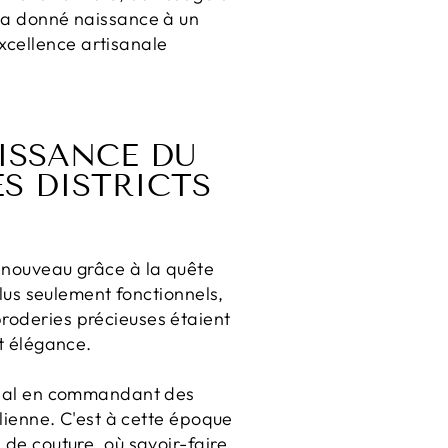
l a donné naissance à un
xcellence artisanale
AISSANCE DU
ES DISTRICTS
renouveau grâce à la quête
plus seulement fonctionnels,
broderies précieuses étaient
et élégance.
tional en commandant des
alienne. C'est à cette époque
 de couture, où savoir-faire