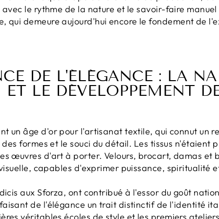
 avec le rythme de la nature et le savoir-faire manue
, qui demeure aujourd'hui encore le fondement de l'e
CE DE L'ÉLÉGANCE : LA N
N ET LE DÉVELOPPEMENT D
 un âge d'or pour l'artisanat textile, qui connut un 
 des formes et le souci du détail. Les tissus n'étaient 
es œuvres d'art à porter. Velours, brocart, damas et 
 visuelle, capables d'exprimer puissance, spiritualité 
édicis aux Sforza, ont contribué à l'essor du goût na
sant de l'élégance un trait distinctif de l'identité it
res véritables écoles de style et les premiers ateliers