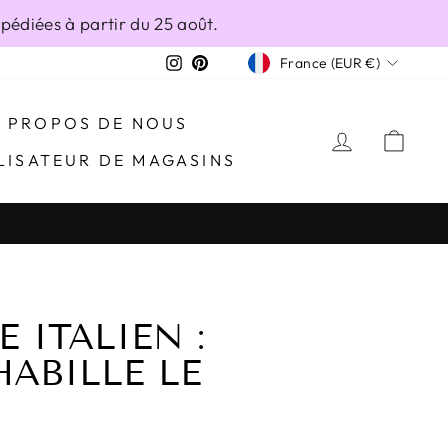
édiées à partir du 25 août.
DEVISE
Instagram
Pinterest
France (EUR €)
À PROPOS DE NOUS
SE CONN
PAN
LISATEUR DE MAGASINS
 ITALIEN :
ABILLE LE