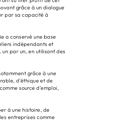
t su tirer profit de cet
énovant grâce à un dialogue
uer par sa capacité à
alie a conservé une base
eliers indépendants et
 un par un, en utilisant des
 notamment grâce à une
able, d'éthique et de
t comme source d'emploi,
per à une histoire, de
, des entreprises comme