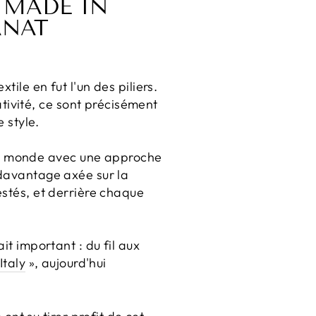
 MADE IN
ANAT
tile en fut l'un des piliers.
ivité, ce sont précisément
e style.
au monde avec une approche
 davantage axée sur la
estés, et derrière chaque
it important : du fil aux
Italy
», aujourd'hui