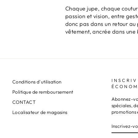
Chaque jupe, chaque couture
passion et vision, entre geste
donc pas dans un retour au 
vêtement, ancrée dans une be
INSCRIV
Conditions d'utilisation
ÉCONOM
Politique de remboursement
Abonnez-vou
CONTACT
spéciales, d
promotions 
Localisateur de magasins
INSCRIVE
S'INSCRI
VOUS
À
NOTRE