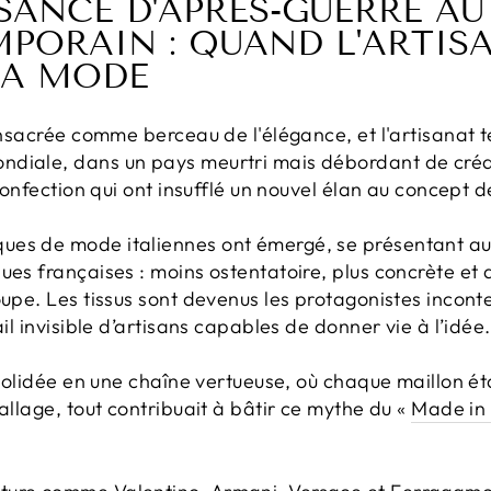
SANCE D'APRÈS-GUERRE AU
MPORAIN : QUAND L'ARTIS
LA MODE
onsacrée comme berceau de l'élégance, et l'artisanat tex
diale, dans un pays meurtri mais débordant de créat
 confection qui ont insufflé un nouvel élan au concept d
ues de mode italiennes ont émergé, se présentant 
ues françaises : moins ostentatoire, plus concrète et
oupe. Les tissus sont devenus les protagonistes incont
ail invisible d’artisans capables de donner vie à l’idée.
nsolidée en une chaîne vertueuse, où chaque maillon éta
ballage, tout contribuait à bâtir ce mythe du «
Made in 