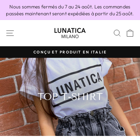
Passer
Nous sommes fermés du 7 au 24 août. Les commandes
au
passées maintenant seront expédiées à partir du 25 août.
contenu
NAVIGATION
RECH
P
CONÇU ET PRODUIT EN ITALIE
Diaporama
Pause
TOP T-SHIRT