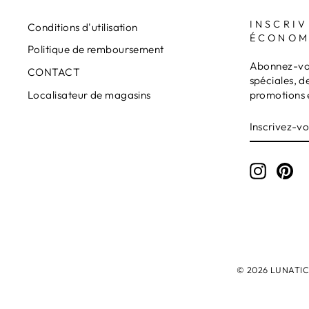
INSCRIV
Conditions d'utilisation
ÉCONOM
Politique de remboursement
Abonnez-vou
CONTACT
spéciales, d
promotions 
Localisateur de magasins
INSCRIVE
S'INSCRI
VOUS
À
NOTRE
INFOLET
Instagr
Pin
© 2026 LUNATICAM