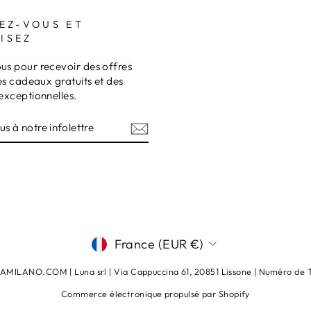
EZ-VOUS ET
ISEZ
s pour recevoir des offres
es cadeaux gratuits et des
exceptionnelles.
Z-
RE
TRE
am
terest
DEVISE
France (EUR €)
ILANO.COM | Luna srl ​​​​| Via Cappuccina 61, 20851 Lissone | Numéro d
Commerce électronique propulsé par Shopify