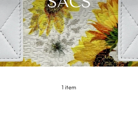
SACS
1 item