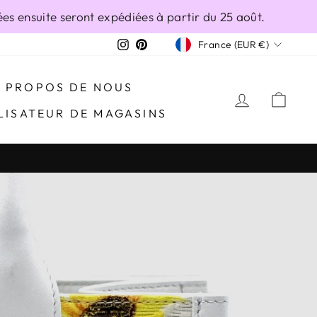
s ensuite seront expédiées à partir du 25 août.
DEVISE
Instagram
Pinterest
France (EUR €)
À PROPOS DE NOUS
SE CONN
PAN
LISATEUR DE MAGASINS