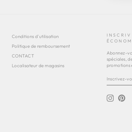
INSCRIV
Conditions d'utilisation
ÉCONOM
Politique de remboursement
Abonnez-vou
CONTACT
spéciales, d
promotions 
Localisateur de magasins
INSCRIVE
S'INSCRI
VOUS
À
NOTRE
INFOLET
Instagr
Pin