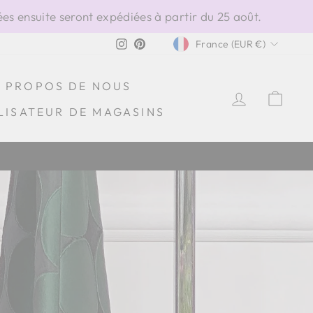
s ensuite seront expédiées à partir du 25 août.
DEVISE
Instagram
Pinterest
France (EUR €)
À PROPOS DE NOUS
SE CONN
PAN
LISATEUR DE MAGASINS