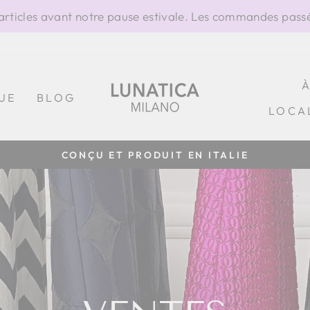
ticles avant notre pause estivale. Les commandes passée
UE
BLOG
LOCA
CONÇU ET PRODUIT EN ITALIE
Diaporama
Pause