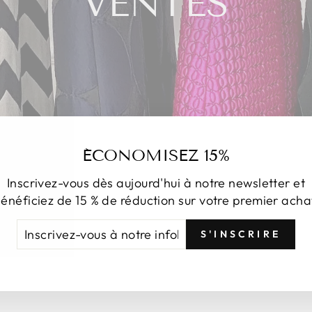
VENTES
ÉCONOMISEZ 15%
Inscrivez-vous dès aujourd'hui à notre newsletter et
énéficiez de 15 % de réduction sur votre premier acha
CRIVEZ-
NSCRIRE
S'INSCRIRE
US
TRE
FOLETTRE