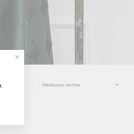
"Fermer
(Esc)"
APPLIQUER
t.