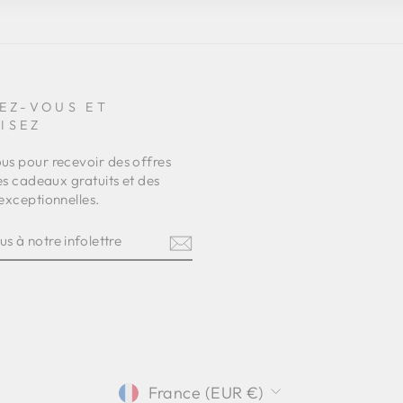
EZ-VOUS ET
ISEZ
s pour recevoir des offres
es cadeaux gratuits et des
exceptionnelles.
Z-
RE
TRE
am
terest
DEVISE
France (EUR €)