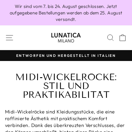
Direkt
Wir sind vom 7. bis 24. August geschlossen. Jetzt
zum
aufgegebene Bestellungen werden ab dem 25. August
Inhalt
versandt.
SEITENNAVIGATION
SUCH
E
ENTWORFEN UND HERGESTELLT IN ITALIEN
Pause
Diashow
MIDI-WICKELRÖCKE:
STIL UND
PRAKTIKABILITÄT
Midi-Wickelröcke sind Kleidungsstücke, die eine
raffinierte Ästhetik mit praktischem Komfort
verbinden. Dank des überkreuzten Verschlusses, der
den Körper umschließt, bieten diese Röcke eine