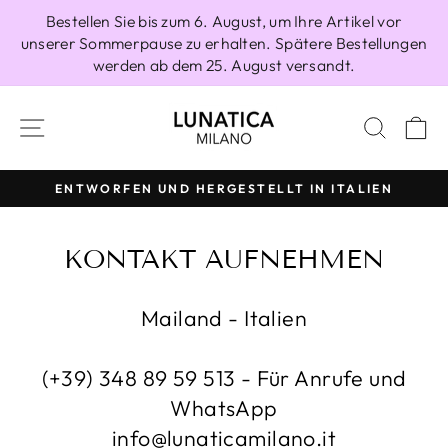
Direkt
Bestellen Sie bis zum 6. August, um Ihre Artikel vor
zum
unserer Sommerpause zu erhalten. Spätere Bestellungen
Inhalt
werden ab dem 25. August versandt.
SEITENNAVIGATION
SUCH
E
ENTWORFEN UND HERGESTELLT IN ITALIEN
Pause
Diashow
KONTAKT AUFNEHMEN
Mailand - Italien
(+39) 348 89 59 513 - Für Anrufe und
WhatsApp
info@lunaticamilano.it