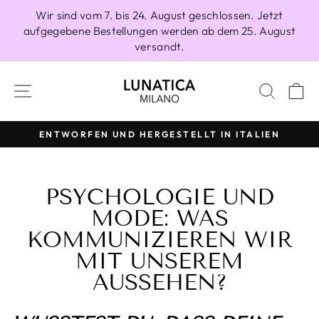
Direkt
Wir sind vom 7. bis 24. August geschlossen. Jetzt
zum
aufgegebene Bestellungen werden ab dem 25. August
Inhalt
versandt.
SEITENNAVIGATION
SUCH
E
100 % HERGESTELLT IN ITALIEN
Pause
Diashow
PSYCHOLOGIE UND
MODE: WAS
KOMMUNIZIEREN WIR
MIT UNSEREM
AUSSEHEN?