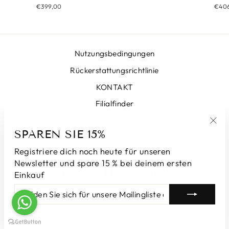
€40
€399,00
Nutzungsbedingungen
Rückerstattungsrichtlinie
KONTAKT
Filialfinder
SPAREN SIE 15%
"Sch
ANMELDEN UND SPAREN
(Esc
Registriere dich noch heute für unseren
Newsletter und spare 15 % bei deinem ersten
SPRACHE
WÄHRUNG
Deutsch
Andorra (EUR €)
Einkauf
MELDEN
ABONNIEREN
SIE
© 2026 LUNATICAMILANO.COM | Luna srl | Via Cappuccina 61,
SICH
20851 Lissone | USt-IdNr. 13609550960
FÜR
Powered by Shopify
UNSERE