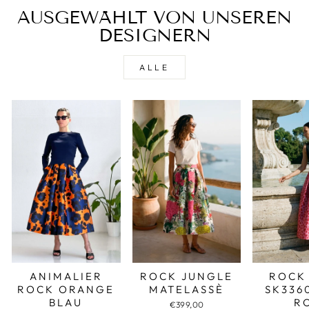
AUSGEWÄHLT VON UNSEREN
DESIGNERN
ALLE
ROCK JUNGLE
ROCK
ANIMALIER
MATELASSÈ
SK336
ROCK ORANGE
R
BLAU
€399,00