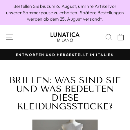
Direkt
Bestellen Sie bis zum 6. August, um Ihre Artikel vor
zum
unserer Sommerpause zu erhalten. Spätere Bestellungen
Inhalt
werden ab dem 25. August versandt.
SEITENNAVIGATION
SUCH
E
100 % HERGESTELLT IN ITALIEN
Pause
Diashow
BRILLEN: WAS SIND SIE
UND WAS BEDEUTEN
DIESE
KLEIDUNGSSTÜCKE?