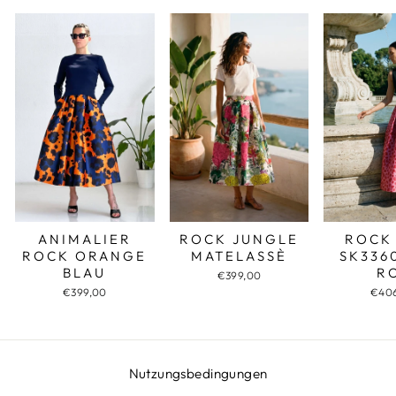
ROCK JUNGLE
ROCK
ANIMALIER
MATELASSÈ
SK336
ROCK ORANGE
R
BLAU
€399,00
€40
€399,00
Nutzungsbedingungen