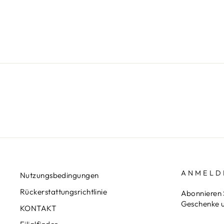
€439,00
ANMELD
Nutzungsbedingungen
Rückerstattungsrichtlinie
Abonnieren 
Geschenke u
KONTAKT
MELDEN
ABONNIE