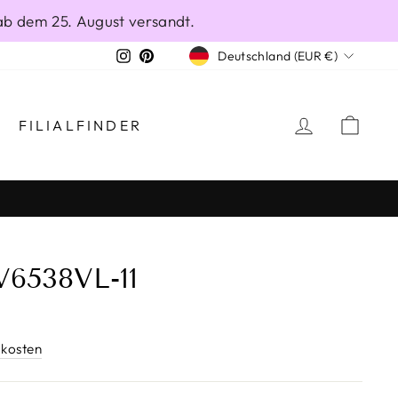
ab dem 25. August versandt.
WÄHRUNG
Instagram
Pinterest
Deutschland (EUR €)
EINLOGG
EIN
FILIALFINDER
6538VL-11
kosten