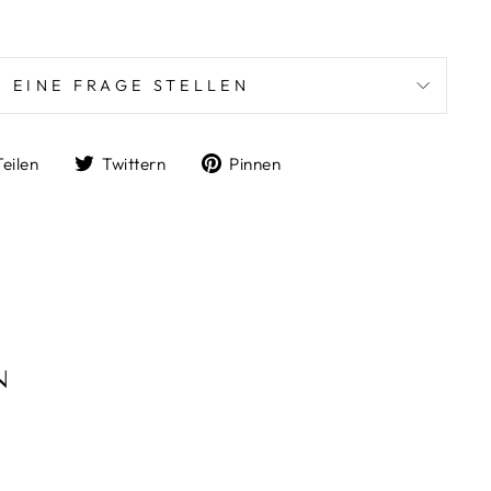
EINE FRAGE STELLEN
Auf
Auf
Auf
Teilen
Twittern
Pinnen
Facebook
Twitter
Pinterest
teilen
twittern
pinnen
N