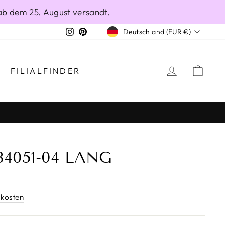
ab dem 25. August versandt.
WÄHRUNG
Instagram
Pinterest
Deutschland (EUR €)
EINLOGG
EIN
FILIALFINDER
4051-04 LANG
kosten