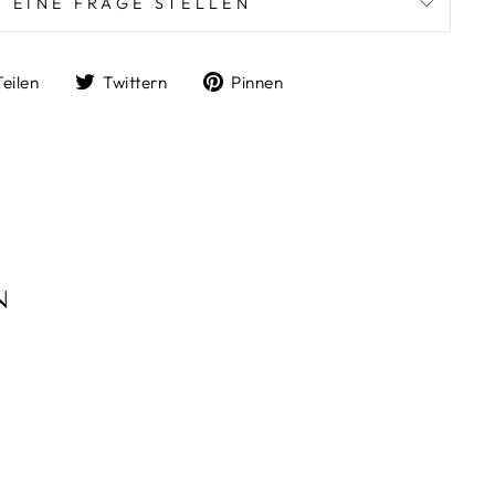
EINE FRAGE STELLEN
Auf
Auf
Auf
Teilen
Twittern
Pinnen
Facebook
Twitter
Pinterest
teilen
twittern
pinnen
N