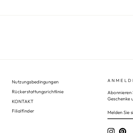
ANMELD
Nutzungsbedingungen
Rückerstattungsrichtlinie
Abonnieren 
Geschenke u
KONTAKT
MELDEN
ABONNIE
Filialfinder
SIE
SICH
FÜR
UNSERE
Instagr
Pin