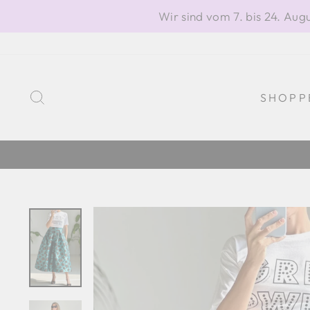
Direkt
Wir sind vom 7. bis 24. Au
zum
Inhalt
SUCHE
SHOPP
N