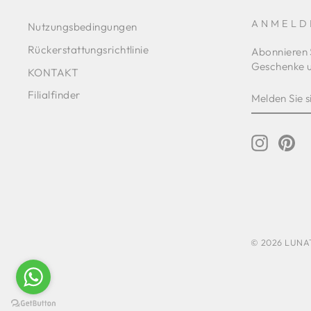
ANMELD
Nutzungsbedingungen
Rückerstattungsrichtlinie
Abonnieren 
Geschenke u
KONTAKT
MELDEN
ABONNIE
Filialfinder
SIE
SICH
FÜR
UNSERE
Instagr
Pin
MAILINGL
AN
© 2026 LUNATI