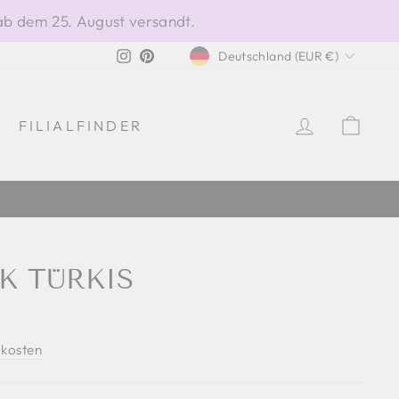
ab dem 25. August versandt.
WÄHRUNG
Instagram
Pinterest
Deutschland (EUR €)
EINLOGG
EIN
FILIALFINDER
100 % HERGESTELLT IN ITALIEN
K TÜRKIS
kosten