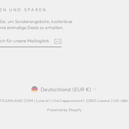
EN UND SPAREN
Sie, um Sonderangebote, kostenlose
nd einmalige Deals zu erhalten.
REN
am
terest
ISTE
WÄHRUNG
Deutschland (EUR €)
CAMILANO.COM | Luna srl | Via Cappuccina 61, 20851 Lissone | USt-IdN
Powered by Shopify