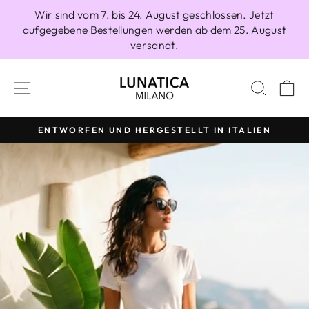
Direkt
Wir sind vom 7. bis 24. August geschlossen. Jetzt
zum
aufgegebene Bestellungen werden ab dem 25. August
Inhalt
versandt.
SEITENNAVIGATION
SUCH
E
ENTWORFEN UND HERGESTELLT IN ITALIEN
Pause
Diashow