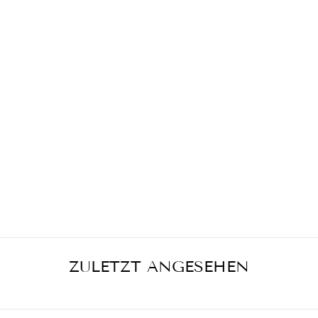
MIKADO ROCK
POMPEI GELB
€439,00
ZULETZT ANGESEHEN