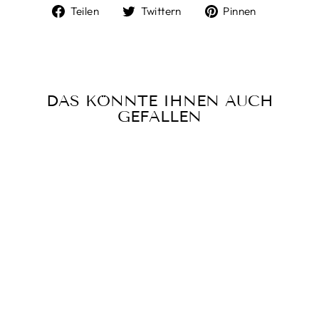
Auf
Auf
Auf
Teilen
Twittern
Pinnen
Facebook
Twitter
Pinterest
teilen
twittern
pinnen
DAS KÖNNTE IHNEN AUCH
GEFALLEN