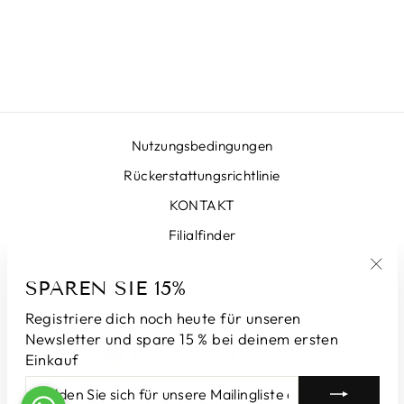
GONNA LUNA T
SEA GOLD
€399,00
Nutzungsbedingungen
Rückerstattungsrichtlinie
KONTAKT
Filialfinder
SPAREN SIE 15%
"Sch
ANMELDEN UND SPAREN
(Esc
Registriere dich noch heute für unseren
Newsletter und spare 15 % bei deinem ersten
WÄHRUNG
Deutschland (EUR €)
Einkauf
MELDEN
ABONNIEREN
SIE
© 2026 LUNATICAMILANO.COM | Luna srl | Via Cappuccina 61,