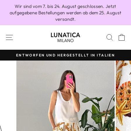
Direkt
Wir sind vom 7. bis 24. August geschlossen. Jetzt
zum
aufgegebene Bestellungen werden ab dem 25. August
Inhalt
versandt.
SEITENNAVIGATION
SUCH
E
ENTWORFEN UND HERGESTELLT IN ITALIEN
Pause
Diashow