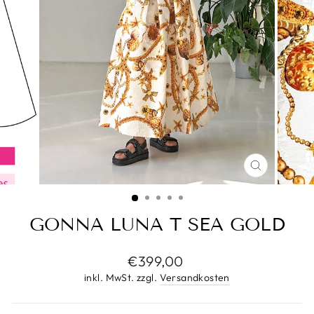
SCHLIESS
ESC)
GONNA LUNA T SEA GOLD
Normaler
€399,00
Preis
inkl. MwSt. zzgl.
Versandkosten