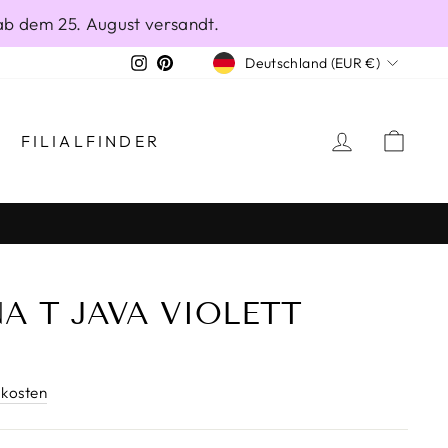
ab dem 25. August versandt.
WÄHRUNG
Instagram
Pinterest
Deutschland (EUR €)
EINLOGG
EIN
FILIALFINDER
A T JAVA VIOLETT
kosten