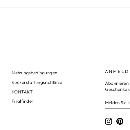
ANMELD
Nutzungsbedingungen
Rückerstattungsrichtlinie
Abonnieren 
Geschenke u
KONTAKT
MELDEN
ABONNIE
Filialfinder
SIE
SICH
FÜR
UNSERE
Instagr
Pin
MAILINGL
AN