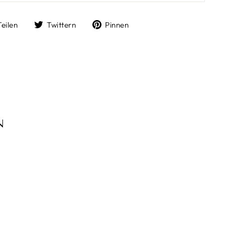
Auf
Auf
Auf
Teilen
Twittern
Pinnen
Facebook
Twitter
Pinterest
teilen
twittern
pinnen
N