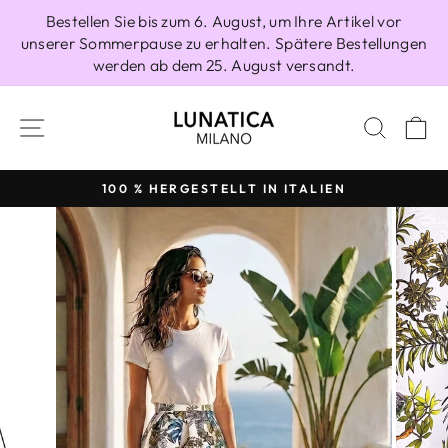
Direkt
Bestellen Sie bis zum 6. August, um Ihre Artikel vor
zum
unserer Sommerpause zu erhalten. Spätere Bestellungen
Inhalt
werden ab dem 25. August versandt.
SEITENNAVIGATION
SUCH
E
100 % HERGESTELLT IN ITALIEN
Pause
Diashow