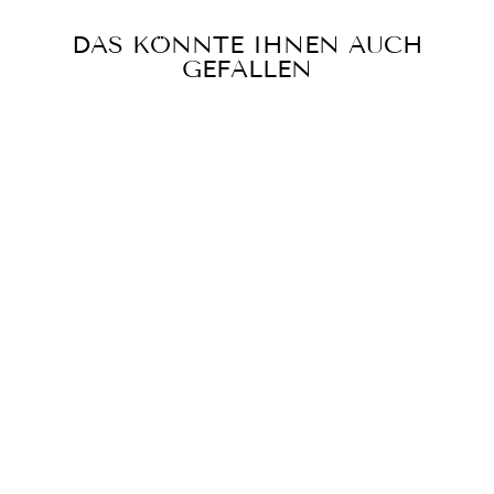
DAS KÖNNTE IHNEN AUCH
GEFALLEN
ROCK LUNA T
JAVA MULTI
€399,00