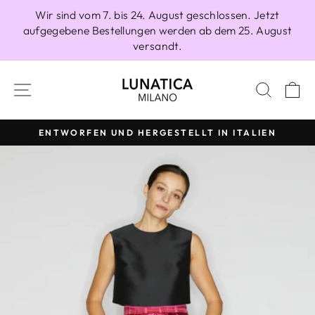
Direkt
Wir sind vom 7. bis 24. August geschlossen. Jetzt
zum
aufgegebene Bestellungen werden ab dem 25. August
Inhalt
versandt.
SEITENNAVIGATION
SUCH
E
ENTWORFEN UND HERGESTELLT IN ITALIEN
Pause
Diashow