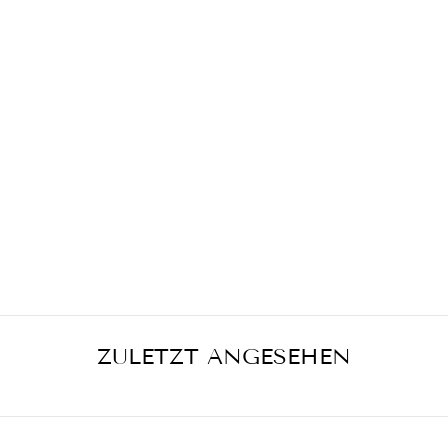
ROCK LUNA
SK34034-06-
ROT
€406,00
ZULETZT ANGESEHEN