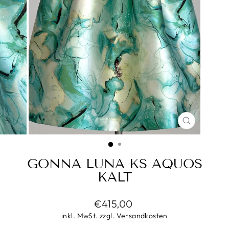
SCHLIESS
ESC)
GONNA LUNA KS AQUOS
KALT
Normaler
€415,00
Preis
inkl. MwSt. zzgl.
Versandkosten