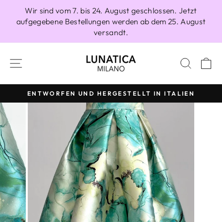
Direkt
Wir sind vom 7. bis 24. August geschlossen. Jetzt
zum
aufgegebene Bestellungen werden ab dem 25. August
Inhalt
versandt.
SEITENNAVIGATION
SUCH
E
ENTWORFEN UND HERGESTELLT IN ITALIEN
Pause
Diashow