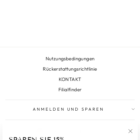
GONNA LUNA KS
AQUOS KALT
€415,00
Nutzungsbedingungen
Rückerstattungsrichtlinie
KONTAKT
Filialfinder
ANMELDEN UND SPAREN
WÄHRUNG
Deutschland (EUR €)
SPAREN SIE 15%
"Sch