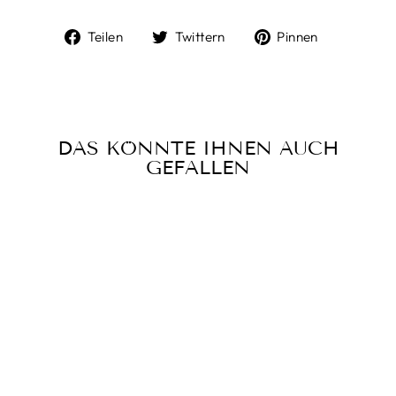
Auf
Auf
Auf
Teilen
Twittern
Pinnen
Facebook
Twitter
Pinterest
teilen
twittern
pinnen
DAS KÖNNTE IHNEN AUCH
GEFALLEN