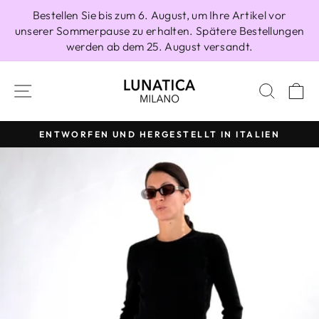
Direkt
Bestellen Sie bis zum 6. August, um Ihre Artikel vor
zum
unserer Sommerpause zu erhalten. Spätere Bestellungen
Inhalt
werden ab dem 25. August versandt.
SEITENNAVIGATION
SUCH
E
ENTWORFEN UND HERGESTELLT IN ITALIEN
Pause
Diashow