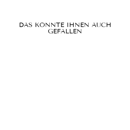
teilen
twittern
pinnen
DAS KÖNNTE IHNEN AUCH
GEFALLEN
ROCK LUNA K
ROYAL
SCHWARZ