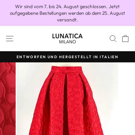
Direkt
Wir sind vom 7. bis 24. August geschlossen. Jetzt
zum
aufgegebene Bestellungen werden ab dem 25. August
Inhalt
versandt.
SEITENNAVIGATION
SUCH
E
ENTWORFEN UND HERGESTELLT IN ITALIEN
Pause
Diashow