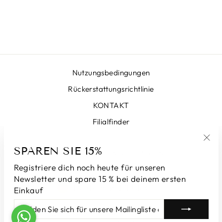
KREIS ROT
€399,00
Nutzungsbedingungen
Rückerstattungsrichtlinie
KONTAKT
Filialfinder
SPAREN SIE 15%
"Sch
ANMELDEN UND SPAREN
(Esc
Registriere dich noch heute für unseren
Newsletter und spare 15 % bei deinem ersten
WÄHRUNG
Deutschland (EUR €)
Einkauf
MELDEN
ABONNIEREN
SIE
© 2026 LUNATICAMILANO.COM | Luna srl | Via Cappuccina 61,
SICH