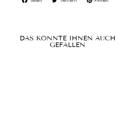
Teilen
Twittern
Pinnen
Facebook
Twitter
Pinterest
teilen
twittern
pinnen
DAS KÖNNTE IHNEN AUCH
GEFALLEN
ROCK LUNA JQ