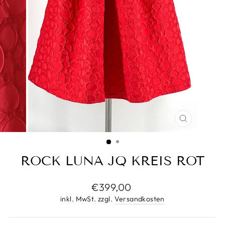
SCHLIESS
ESC)
ROCK LUNA JQ KREIS ROT
Normaler
€399,00
Preis
inkl. MwSt. zzgl.
Versandkosten