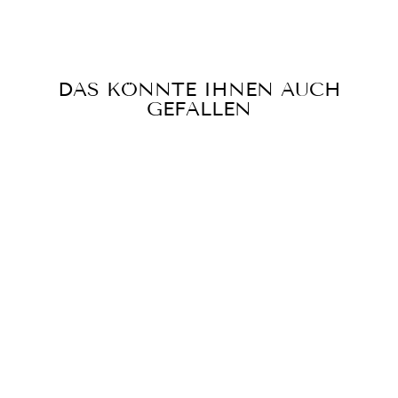
teilen
twittern
pinnen
DAS KÖNNTE IHNEN AUCH
GEFALLEN
DUCHESSE-
ROCK GRÜN