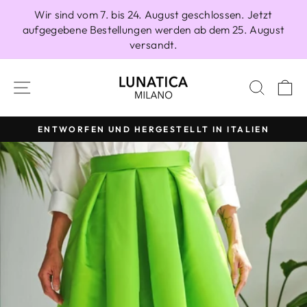
Direkt
Wir sind vom 7. bis 24. August geschlossen. Jetzt
zum
aufgegebene Bestellungen werden ab dem 25. August
Inhalt
versandt.
SEITENNAVIGATION
SUCH
E
ENTWORFEN UND HERGESTELLT IN ITALIEN
Pause
Diashow