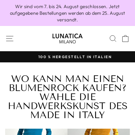
Direkt
Wir sind vom 7. bis 24. August geschlossen. Jetzt
zum
aufgegebene Bestellungen werden ab dem 25. August
Inhalt
versandt.
SEITENNAVIGATION
SUCH
E
100 % HERGESTELLT IN ITALIEN
Pause
Diashow
WO KANN MAN EINEN
BLUMENROCK KAUFEN?
WÄHLE DIE
HANDWERKSKUNST DES
MADE IN ITALY