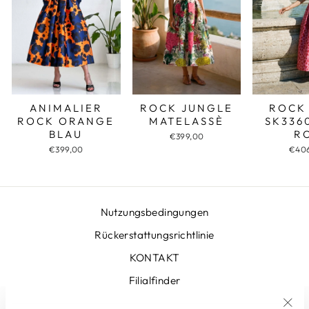
ROCK JUNGLE
ROCK
ANIMALIER
MATELASSÈ
SK336
ROCK ORANGE
R
BLAU
€399,00
€40
€399,00
Nutzungsbedingungen
Rückerstattungsrichtlinie
KONTAKT
Filialfinder