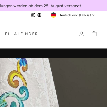
ellungen werden ab dem 25. August versandt.
WÄHRUNG
Instagram
Pinterest
Deutschland (EUR €)
EINLOGG
EIN
FILIALFINDER