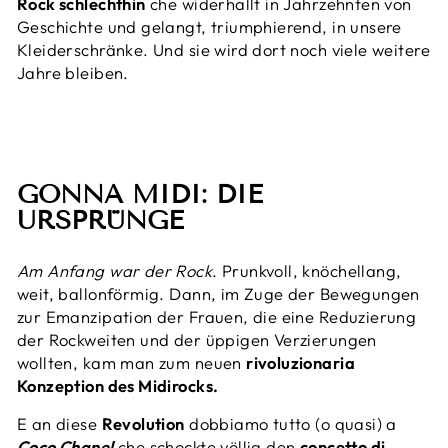
Rock schlechthin
che widerhallt in Jahrzehnten von
Geschichte und gelangt, triumphierend, in unsere
Kleiderschränke. Und sie wird dort noch viele weitere
Jahre bleiben.
GONNA MIDI: DIE
URSPRÜNGE
Am Anfang war der Rock
. Prunkvoll, knöchellang,
weit, ballonförmig. Dann, im Zuge der Bewegungen
zur Emanzipation der Frauen, die eine Reduzierung
der Rockweiten und der üppigen Verzierungen
wollten, kam man zum neuen
rivoluzionaria
Konzeption des Midirocks.
E an diese
Revolution
dobbiamo tutto (o quasi) a
Coco Chanel
che schockte völlig den
concetto di