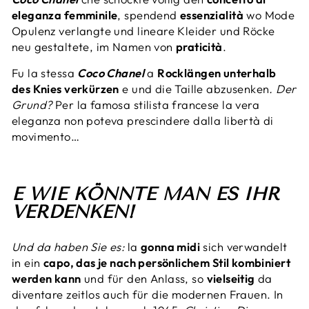
eleganza femminile
, spendend
essenzialità
wo Mode
Opulenz verlangte und lineare Kleider und Röcke
neu gestaltete, im Namen von
praticità
.
Fu la stessa
Coco Chanel
a
Rocklängen unterhalb
des Knies verkürzen
e und die Taille abzusenken
. Der
Grund?
Per la famosa stilista francese la vera
eleganza non poteva prescindere dalla libertà di
movimento…
E WIE KÖNNTE MAN ES IHR
VERDENKEN!
Und da haben Sie es:
la
gonna midi
sich verwandelt
in ein
capo, das je nach persönlichem Stil kombiniert
werden kann
und für den Anlass, so
vielseitig
da
diventare zeitlos auch für die modernen Frauen. In