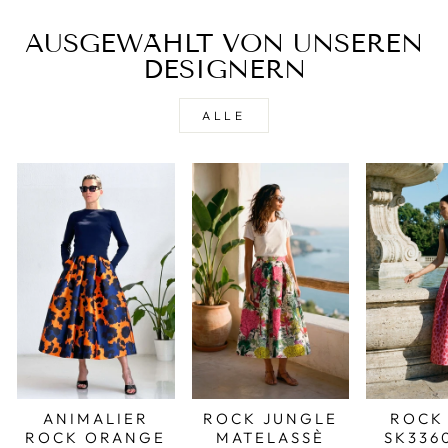
AUSGEWÄHLT VON UNSEREN
DESIGNERN
ALLE
ROCK JUNGLE
ROCK
ANIMALIER
MATELASSÈ
SK336
ROCK ORANGE