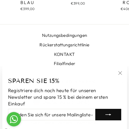
R
BLAU
€399,00
€40
€399,00
Nutzungsbedingungen
Rückerstattungsrichtlinie
KONTAKT
Filialfinder
SPAREN SIE 15%
"Sch
ANMELDEN UND SPAREN
(Esc
Registriere dich noch heute für unseren
Newsletter und spare 15 % bei deinem ersten
WÄHRUNG
Deutschland (EUR €)
Einkauf
MELDEN
ABONNIEREN
SIE
© 2026 LUNATICAMILANO.COM | Luna srl | Via Cappuccina 61,
SICH
20851 Lissone | USt-IdNr. 13609550960
FÜR