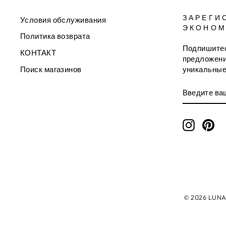
ЗАРЕГИ
Условия обслуживания
ЭКОНОМ
Политика возврата
Подпишитес
КОНТАКТ
предложени
уникальные
Поиск магазинов
ВВЕДИТЕ
ПОДПИСА
ВАШ
АДРЕС
ЭЛЕКТРО
ПОЧТЫ
Instagr
Pin
© 2026 LUNAT