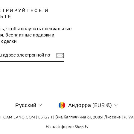
СТРИРУЙТЕСЬ И
ЬТЕ
ь, чтобы получать специальные
я, бесплатные подарки и
 сделки.
ТЬСЯ
ННОЙ
am
terest
ЯЗЫК
ВАЛЮТА
Русский
Андорра (EUR €)
ICAMILANO.COM | Luna srl | Виа Каппуччина 61, 20851 Лиссоне | P.IV
На платформе Shopify