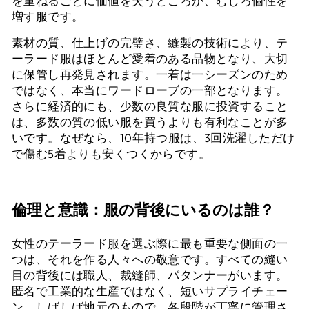
を重ねるごとに価値を失うどころか、むしろ個性を
増す服です。
素材の質、仕上げの完璧さ、縫製の技術により、テ
ーラード服はほとんど愛着のある品物となり、大切
に保管し再発見されます。一着は一シーズンのため
ではなく、本当にワードローブの一部となります。
さらに経済的にも、少数の良質な服に投資すること
は、多数の質の低い服を買うよりも有利なことが多
いです。なぜなら、10年持つ服は、3回洗濯しただけ
で傷む5着よりも安くつくからです。
倫理と意識：服の背後にいるのは誰？
女性のテーラード服を選ぶ際に最も重要な側面の一
つは、それを作る人々への敬意です。すべての縫い
目の背後には職人、裁縫師、パタンナーがいます。
匿名で工業的な生産ではなく、短いサプライチェー
ン、しばしば地元のもので、各段階が丁寧に管理さ