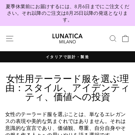
コ
夏季休業前にお届けするには、8月6日までにご注文くだ
ン
さい。それ以降のご注文は8月25日以降の発送となりま
テ
す。
ン
ツ
サイトナビゲーション
検索
へ
直
接
イタリアで設計・製造
移
プ
動
レ
女性用テーラード服を選ぶ理
ゼ
ン
由：スタイル、アイデンティ
テ
ティ、価値への投資
ー
シ
ョ
女性のテーラード服を選ぶことは、単なるエレガン
ン
スの表現や美的な気まぐれではありません。それは
を
意識的な宣言であり、価値観、尊重、自分自身やそ
一
の服を作る人々への思いやりを語る選択です。