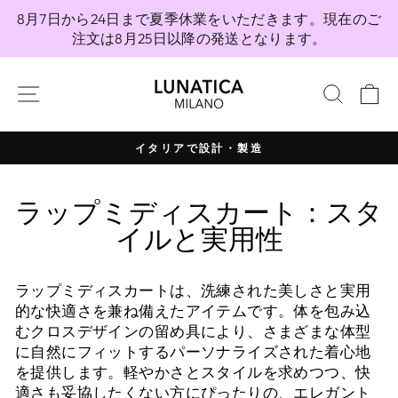
コ
8月7日から24日まで夏季休業をいただきます。現在のご
ン
注文は8月25日以降の発送となります。
テ
ン
サイトナビゲーション
検索
ツ
へ
直
イタリアで設計・製造
接
プ
移
レ
動
ラップミディスカート：スタ
ゼ
ン
イルと実用性
テ
ー
ラップミディスカートは、洗練された美しさと実用
シ
的な快適さを兼ね備えたアイテムです。体を包み込
ョ
むクロスデザインの留め具により、さまざまな体型
ン
に自然にフィットするパーソナライズされた着心地
を
を提供します。軽やかさとスタイルを求めつつ、快
一
適さも妥協したくない方にぴったりの、エレガント
時