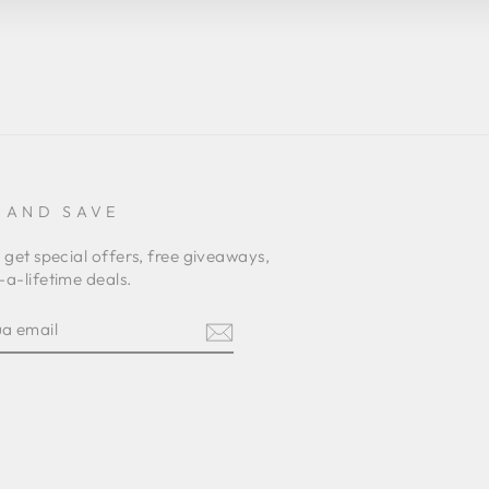
 AND SAVE
 get special offers, free giveaways,
a-lifetime deals.
I
am
terest