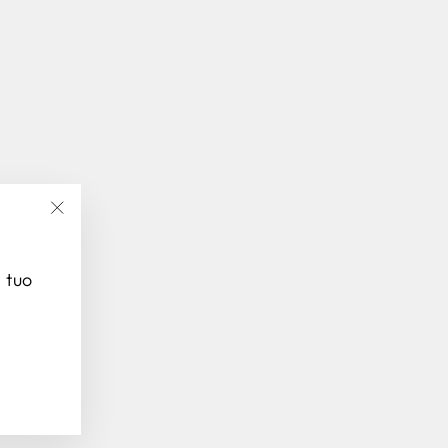
"Chiudi
(esc)"
l tuo