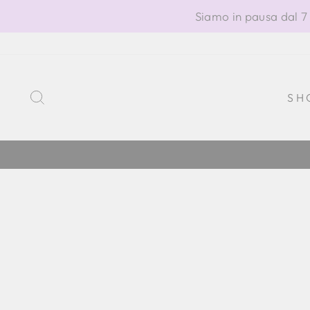
Vai
Siamo in pausa dal 7 
direttamente
ai
contenuti
CERCA
SH