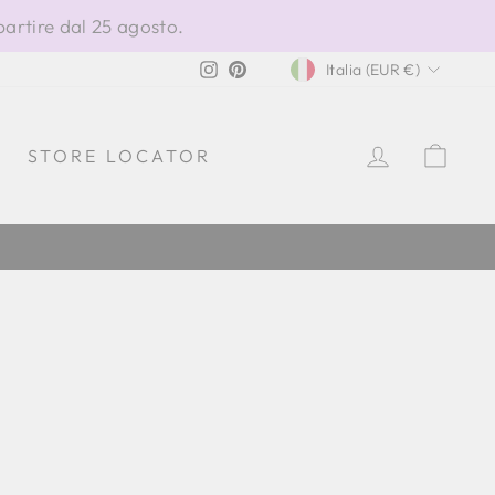
partire dal 25 agosto.
VALUTA
Instagram
Pinterest
Italia (EUR €)
ACCEDI
CAR
STORE LOCATOR