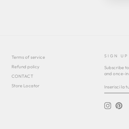
SIGN UP
Terms of service
Refund policy
Subscribe to
and once-in-
CONTACT
INSERISC
ISCRIVITI
Store Locator
LA
TUA
EMAIL
Instagr
Pin