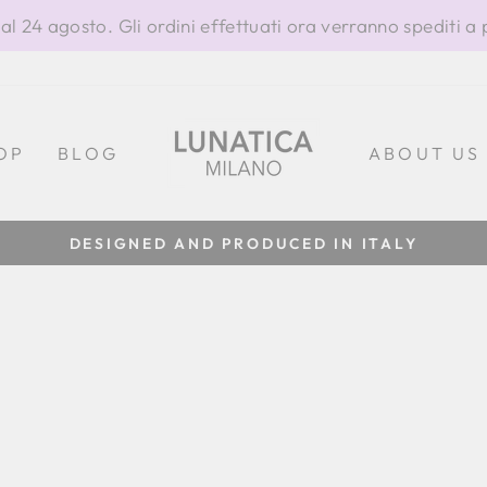
al 24 agosto. Gli ordini effettuati ora verranno spediti a 
OP
BLOG
ABOUT US
DESIGNED AND PRODUCED IN ITALY
Metti
in
pausa
presentazione