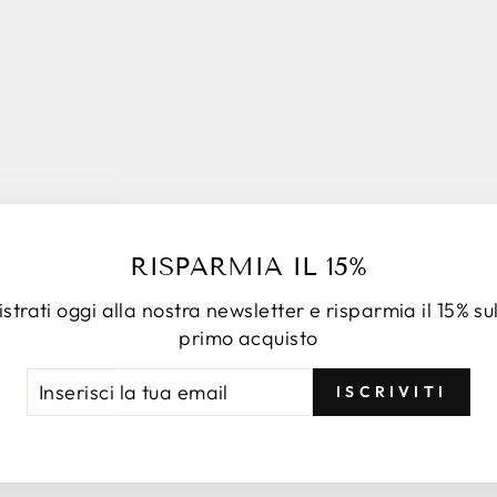
RISPARMIA IL 15%
strati oggi alla nostra newsletter e risparmia il 15% su
primo acquisto
ERISCI
RIVITI
ISCRIVITI
A
AIL