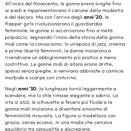
All'inizio del Novecento, le gonne erano lunghe fino
ai piedi e rappresentavano il canone della modestia
e del decoro. Ma con l'arrivo degli
anni '20
, le
flapper girls rivoluzionarono il guardaroba
femminile: le gonne si accorciarono fino a metà
polpaccio, segnando l'inizio della storia della gonna
midi come la conosciamo. In un'epoca di jazz, cinema
e prime libertà femminili, le donne iniziarono a
rivendicare un abbigliamento più pratico e meno
costrittivo. Le gonne midi di allora erano dritte,
spesso senza pieghe, e venivano abbinate a camicie
morbide e scarpe con cinturino.
Negli
anni '30
, la lunghezza tornò leggermente a
scendere, ma lo stile rimase elegante e sobrio. La
vita si alzò, le silhouette si fecero più fluide e le
gonne midi iniziarono a diventare sinonimo di
femminilità misurata. La figura si modellava con
grazia, senza eccessi, in una moda che cercava
equilibrio tra sensualità e discrezione.