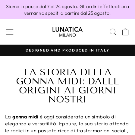
Vai
Siamo in pausa dal 7 al 24 agosto. Gli ordini effettuati ora
direttamente
verranno spediti a partire dal 25 agosto.
ai
contenuti
NAVIGAZIONE DEL SITO
CERC
C
100% MADE IN ITALY
Metti
in
LA STORIA DELLA
pausa
presentazione
GONNA MIDI: DALLE
ORIGINI AI GIORNI
NOSTRI
La
gonna midi
è oggi considerata un simbolo di
eleganza e versatilità. Eppure, la sua storia affonda
le radici in un passato ricco di trasformazioni sociali,