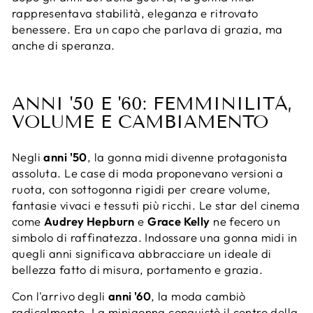
rappresentava stabilità, eleganza e ritrovato
benessere. Era un capo che parlava di grazia, ma
anche di speranza.
ANNI '50 E '60: FEMMINILITÀ,
VOLUME E CAMBIAMENTO
Negli
anni '50
, la gonna midi divenne protagonista
assoluta. Le case di moda proponevano versioni a
ruota, con sottogonna rigidi per creare volume,
fantasie vivaci e tessuti più ricchi. Le star del cinema
come
Audrey Hepburn
e
Grace Kelly
ne fecero un
simbolo di raffinatezza. Indossare una gonna midi in
quegli anni significava abbracciare un ideale di
bellezza fatto di misura, portamento e grazia.
Con l'arrivo degli
anni '60
, la moda cambiò
radicalmente. La minigonna conquistò il centro della