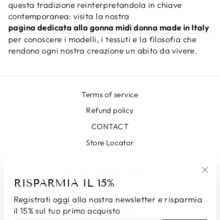
questa tradizione reinterpretandola in chiave
contemporanea: visita la nostra
pagina dedicata alla gonna midi donna made in Italy
per conoscere i modelli, i tessuti e la filosofia che
rendono ogni nostra creazione un abito da vivere.
Terms of service
Refund policy
CONTACT
Store Locator
SIGN UP AND SAVE
RISPARMIA IL 15%
"Chi
(esc
Registrati oggi alla nostra newsletter e risparmia
VALUTA
Italia (EUR €)
il 15% sul tuo primo acquisto