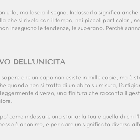
 urla, ma lascia il segno. Indossarlo significa anche
la che si rivela con il tempo, nei piccoli particolari, n
à non inseguono le tendenze, le superano. Perché sann
IVO DELL’UNICITÀ
 sapere che un capo non esiste in mille copie, ma è s
che quando non si tratta di un abito su misura, l’arti
o leggermente diverso, una finitura che racconta il ge
lore.
po’ come indossare una storia: la tua e quella di chi l
esso è anonimo, e per dare un significato diverso all’a