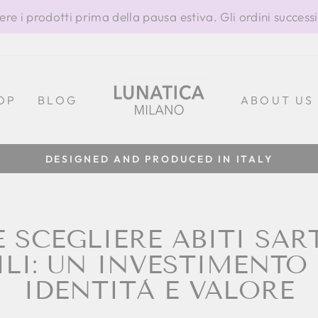
ere i prodotti prima della pausa estiva. Gli ordini success
OP
BLOG
ABOUT US
100% MADE IN ITALY
Metti
in
pausa
presentazione
 SCEGLIERE ABITI SAR
LI: UN INVESTIMENTO I
IDENTITÀ E VALORE