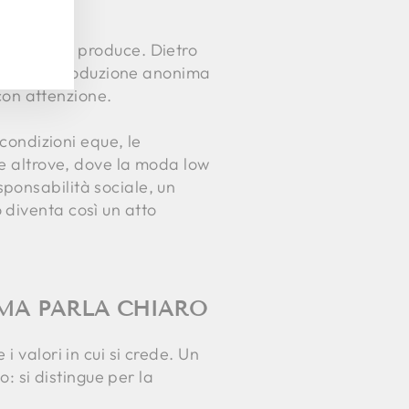
o per chi li produce. Dietro
ta di una produzione anonima
 con attenzione.
 condizioni eque, le
ne altrove, dove la moda low
ponsabilità sociale, un
 diventa così un atto
 MA PARLA CHIARO
 valori in cui si crede. Un
o: si distingue per la