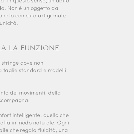
à. In questo senso, un abito
ndo. Non è un oggetto da
ionato con cura artigianale
unicità.
RA LA FUNZIONE
e stringe dove non
a taglie standard e modelli
nto dei movimenti, della
 accompagna.
fort intelligente: quello che
esalta in modo naturale. Ogni
ile che regala fluidità, una