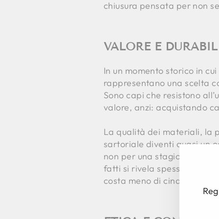
chiusura pensata per non seg
VALORE E DURABIL
In un momento storico in cui
rappresentano una scelta co
Sono capi che resistono all
valore, anzi: acquistando ca
La qualità dei materiali, la 
sartoriale diventi quasi un 
non per una stagione, ma per
fatti si rivela spesso più va
costa meno di cinque che si
Regi