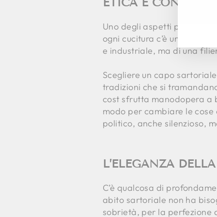
ETICA E CONSAPEV
INS
ISC
LA
TU
Uno degli aspetti più importan
EM
ogni cucitura c’è una person
e industriale, ma di una fili
Scegliere un capo sartoriale 
tradizioni che si tramandano
cost sfrutta manodopera a b
modo per cambiare le cose a
politico, anche silenzioso, 
L’ELEGANZA DELLA
C’è qualcosa di profondamente
abito sartoriale non ha bisog
sobrietà, per la perfezione 