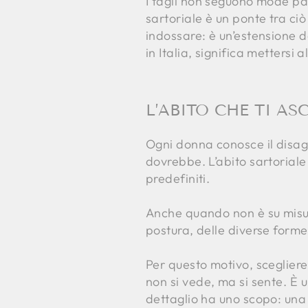
I tagli non seguono mode pas
sartoriale è un ponte tra ci
indossare: è un’estensione d
in Italia, significa mettersi 
L’ABITO CHE TI A
Ogni donna conosce il disag
dovrebbe. L’abito sartoriale
predefiniti.
Anche quando non è su misur
postura, delle diverse form
Per questo motivo, scegliere 
non si vede, ma si sente. È 
dettaglio ha uno scopo: una p