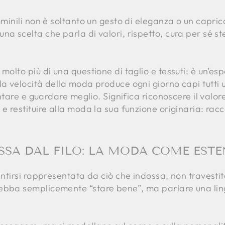
mminili non è soltanto un gesto di eleganza o un capric
na scelta che parla di valori, rispetto, cura per sé st
molto più di una questione di taglio e tessuti: è un’es
la velocità della moda produce ogni giorno capi tutti u
lentare e guardare meglio. Significa riconoscere il valo
 e restituire alla moda la sua funzione originaria: rac
ASSA DAL FILO: LA MODA COME ESTE
entirsi rappresentata da ciò che indossa, non travestit
ebba semplicemente “stare bene”, ma parlare una lingu