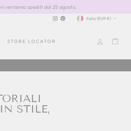
ivi verranno spediti dal 25 agosto.
VALUTA
Instagram
Pinterest
Italia (EUR €)
ACCEDI
CAR
STORE LOCATOR
TORIALI
N STILE,