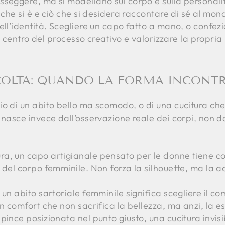
seggere, ma si modellano sul corpo e sulla personalit
ò che si è e ciò che si desidera raccontare di sé al mo
ell’identità. Scegliere un capo fatto a mano, o confez
al centro del processo creativo e valorizzare la propria 
SCOLTA: QUANDO LA FORMA INCONT
io di un abito bello ma scomodo, o di una cucitura ch
 nasce invece dall’osservazione reale dei corpi, non d
a, un capo artigianale pensato per le donne tiene co
e del corpo femminile. Non forza la silhouette, ma la
un abito sartoriale femminile significa scegliere il com
un comfort che non sacrifica la bellezza, ma anzi, la 
ince posizionata nel punto giusto, una cucitura invisib