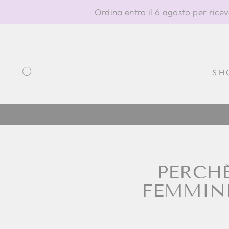
Vai
Ordina entro il 6 agosto per ricev
direttamente
ai
contenuti
CERCA
SH
PERCHÉ
FEMMINI