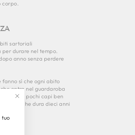
o corpo.
NZA
iti sartoriali
a per durare nel tempo.
o dopo anno senza perdere
e fanno sì che ogni abito
o che entra nel guardaroba
nvestire in pochi capi ben
"Chiudi
 un abito che dura dieci anni
(esc)"
l tuo