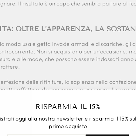
nare. Il risultato è un capo che sembra parlare al tu
ITÀ: OLTRE L’APPARENZA, LA SOSTA
 la moda usa e getta invade armadi e discariche, gli ab
ntrocorrente. Non si acquistano per un’occasione, m
’usura e alle mode, che possono essere indossati ann
rattere.
perfezione delle rifiniture, la sapienza nella confezion
oggetto affettivo, da conservare e riscoprire. Un pezz
 farne parte davvero. Inoltre, in termini economici, i
ntaggioso che acquistare molti vestiti mediocri. Perché
RISPARMIA IL 15%
 rovinano dopo tre lavaggi.
strati oggi alla nostra newsletter e risparmia il 15% su
primo acquisto