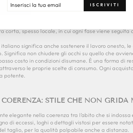
OLEZZA: CHI C’È DIETRO UN CAPO?
ERISCI
RIVITI
ISCRIVITI
A
ti nella scelta di abiti sartoriali femminili è il rispett
AIL
a: un artigiano, una sarta, un modellista. Non si trat
era corta, spesso locale, in cui ogni fase viene seguita
italiano significa anche sostenere il lavoro onesto, le
. Significa non chiudere gli occhi su quello che avvie
asso costo in condizioni disumane. È una forma di res
ttraverso le proprie scelte di consumo. Ogni acquisto
ma potente.
 COERENZA: STILE CHE NON GRIDA
 elegante nella coerenza tra l’abito che si indossa e i
no di eccessi, loghi o dettagli vistosi per essere notat
del taglio, per la qualità palpabile anche a distanza.