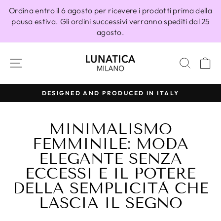
Vai
Ordina entro il 6 agosto per ricevere i prodotti prima della
direttamente
pausa estiva. Gli ordini successivi verranno spediti dal 25
ai
agosto.
contenuti
NAVIGAZIONE DEL SITO
CERC
C
Y
100% MADE IN ITALY
Metti
in
MINIMALISMO
pausa
presentazione
FEMMINILE: MODA
ELEGANTE SENZA
ECCESSI E IL POTERE
DELLA SEMPLICITÀ CHE
LASCIA IL SEGNO