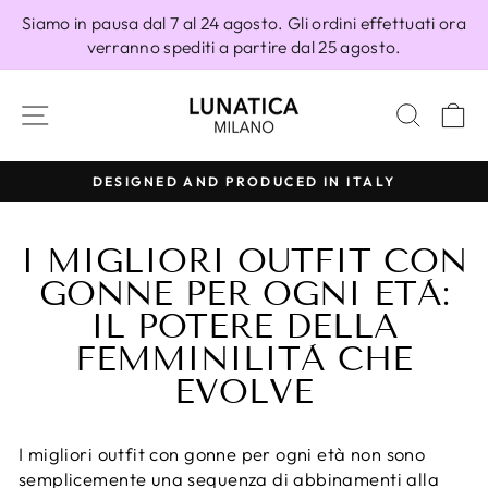
Vai
Siamo in pausa dal 7 al 24 agosto. Gli ordini effettuati ora
direttamente
verranno spediti a partire dal 25 agosto.
ai
contenuti
NAVIGAZIONE DEL SITO
CERC
C
DESIGNED AND PRODUCED IN ITALY
Metti
in
I MIGLIORI OUTFIT CON
pausa
presentazione
GONNE PER OGNI ETÀ:
IL POTERE DELLA
FEMMINILITÀ CHE
EVOLVE
I migliori outfit con gonne per ogni età non sono
semplicemente una sequenza di abbinamenti alla