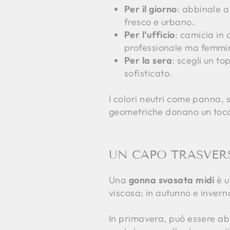
Per il giorno
: abbinale a
fresco e urbano.
Per l’ufficio
: camicia in 
professionale ma femmin
Per la sera
: scegli un to
sofisticato.
I colori neutri come panna, 
geometriche donano un tocco
UN CAPO TRASVERS
Una
gonna svasata midi
è u
viscosa; in autunno e inverno
In primavera, può essere abb