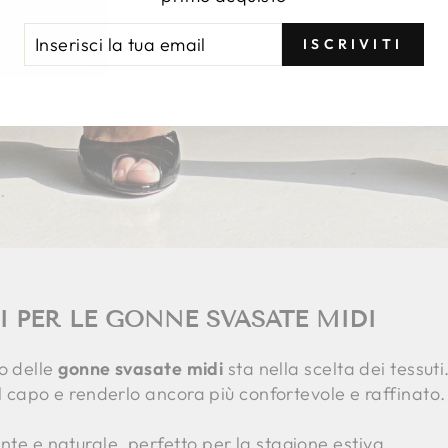
ERISCI
RIVITI
ISCRIVITI
A
AIL
RI PER LE GONNE SVASATE MIDI
o delle
gonne svasate midi
sta nella scelta dei tessuti
capo e renderlo ancora più confortevole e raffinato. Tr
ante e naturale, perfetto per la stagione estiva.