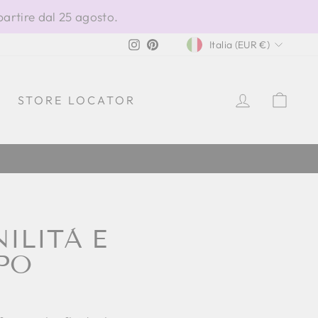
partire dal 25 agosto.
VALUTA
Instagram
Pinterest
Italia (EUR €)
ACCEDI
CAR
STORE LOCATOR
ILITÀ E
PO