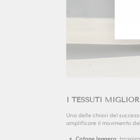
INS
ISC
LA
TU
EM
I TESSUTI MIGLIO
Una delle chiavi del success
amplificare il movimento del 
Cotone leggero
: traspir