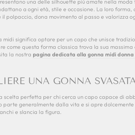
esentano una delle silhouette più amate nella moda f
 adattano a ogni età, stile e occasione. La loro forma,
e il polpaccio, dona movimento al passo e valorizza ogn
midi significa optare per un capo che unisce tradizion
ire come questa forma classica trova la sua massima
isita la nostra
pagina dedicata alla gonna midi donna 
LIERE UNA GONNA SVASATA
a scelta perfetta per chi cerca un capo capace di abb
ato parte generalmente dalla vita e si apre dolcemente
ianchi e slancia la figura.