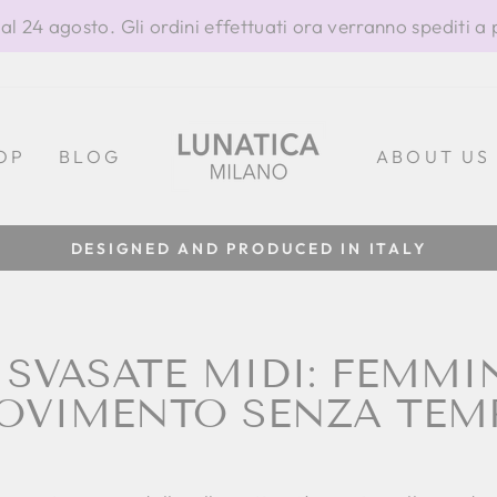
al 24 agosto. Gli ordini effettuati ora verranno spediti a 
OP
BLOG
ABOUT US
100% MADE IN ITALY
Metti
in
pausa
presentazione
SVASATE MIDI: FEMMIN
OVIMENTO SENZA TEM