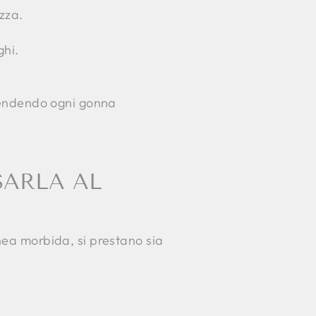
ezza.
ghi.
 rendendo ogni gonna
SARLA AL
inea morbida, si prestano sia