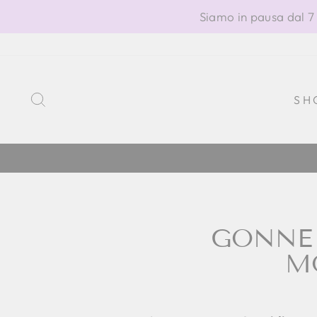
Vai
Siamo in pausa dal 7 
direttamente
ai
contenuti
CERCA
SH
GONNE 
M