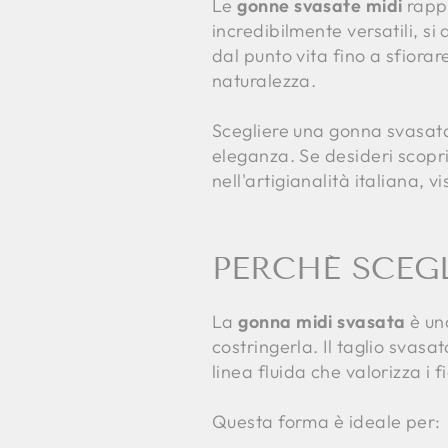
Le
gonne svasate midi
rappr
incredibilmente versatili, si
dal punto vita fino a sfiorar
naturalezza.
Scegliere una gonna svasata 
eleganza. Se desideri scopr
nell'artigianalità italiana, v
PERCHÉ SCEG
La
gonna midi svasata
è un
costringerla. Il taglio svas
linea fluida che valorizza i f
Questa forma è ideale per: