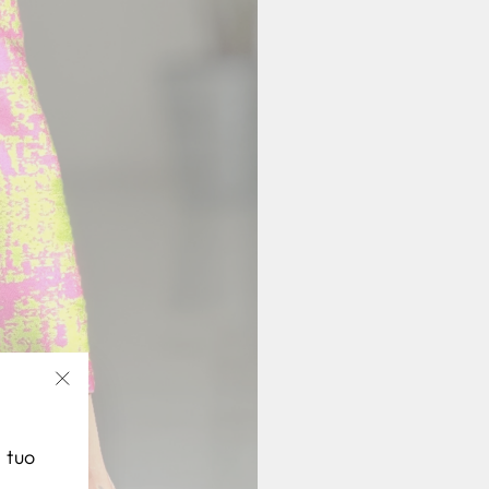
"Chiudi
(esc)"
l tuo