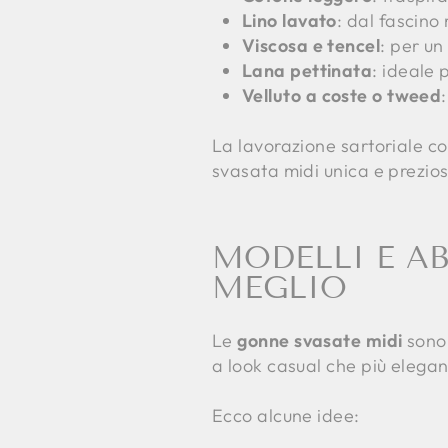
Lino lavato
: dal fascino
Viscosa e tencel
: per un
Lana pettinata
: ideale 
Velluto a coste o tweed
La lavorazione sartoriale co
svasata midi unica e prezio
MODELLI E A
MEGLIO
Le
gonne svasate midi
sono 
a look casual che più elegan
Ecco alcune idee: