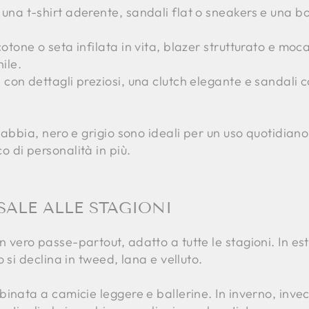
 una t-shirt aderente, sandali flat o sneakers e una bo
cotone o seta infilata in vita, blazer strutturato e moc
ile.
p con dettagli preziosi, una clutch elegante e sandali 
sabbia, nero e grigio sono ideali per un uso quotidiano
 di personalità in più.
ALE ALLE STAGIONI
n vero passe-partout, adatto a tutte le stagioni. In est
 si declina in tweed, lana e velluto.
inata a camicie leggere e ballerine. In inverno, inve