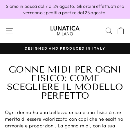
Vai
Siamo in pausa dal 7 al 24 agosto. Gli ordini effettuati ora
direttamente
verranno spediti a partire dal 25 agosto.
ai
contenuti
NAVIGAZIONE DEL SITO
CERC
C
DESIGNED AND PRODUCED IN ITALY
Metti
in
GONNE MIDI PER OGNI
pausa
presentazione
FISICO: COME
SCEGLIERE IL MODELLO
PERFETTO
Ogni donna ha una bellezza unica e una fisicità che
merita di essere valorizzata con capi che ne esaltino
armonie e proporzioni. La gonna midi, con la sua