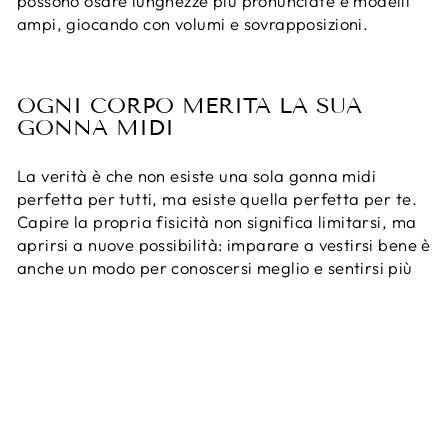
possono osare lunghezze più pronunciate e modelli
ampi, giocando con volumi e sovrapposizioni.
OGNI CORPO MERITA LA SUA
GONNA MIDI
La verità è che non esiste una sola gonna midi
perfetta per tutti, ma esiste quella perfetta per te.
Capire la propria fisicità non significa limitarsi, ma
aprirsi a nuove possibilità: imparare a vestirsi bene è
anche un modo per conoscersi meglio e sentirsi più
libere. La gonna midi, soprattutto se realizzata con
cura e passione artigianale, come le nostre gonne
midi donna made in Italy, può diventare uno dei capi
più amati del tuo guardaroba.
Non è solo moda: è espressione, comfort,
consapevolezza. E se nasce in Italia, ha anche una
storia da raccontare.