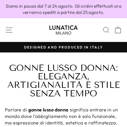
Vai
Siamo in pausa dal 7 al 24 agosto. Gli ordini effettuati ora
direttamente
verranno spediti a partire dal 25 agosto.
ai
contenuti
NAVIGAZIONE DEL SITO
CERC
C
100% MADE IN ITALY
Metti
in
GONNE LUSSO DONNA:
pausa
presentazione
ELEGANZA,
ARTIGIANALITÀ E STILE
SENZA TEMPO
Parlare di
gonne lusso donna
significa entrare in un
mondo dove l'abbigliamento non è solo funzionale,
ma espressione di identità, estetica e raffinatezza.