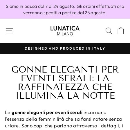
Vai
Siamo in pausa dal 7 al 24 agosto. Gli ordini effettuati ora
direttamente
verranno spediti a partire dal 25 agosto.
ai
contenuti
NAVIGAZIONE DEL SITO
CERC
C
DESIGNED AND PRODUCED IN ITALY
Metti
in
GONNE ELEGANTI PER
pausa
presentazione
EVENTI SERALI: LA
RAFFINATEZZA CHE
ILLUMINA LA NOTTE
Le
gonne eleganti per eventi serali
incarnano
l’essenza della femminilità che sa farsi notare senza
urlare. Sono capi che parlano attraverso i dettagli, i