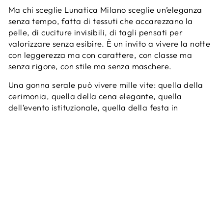
Ma chi sceglie Lunatica Milano sceglie un’eleganza
senza tempo, fatta di tessuti che accarezzano la
pelle, di cuciture invisibili, di tagli pensati per
valorizzare senza esibire. È un invito a vivere la notte
con leggerezza ma con carattere, con classe ma
senza rigore, con stile ma senza maschere.
Una gonna serale può vivere mille vite: quella della
cerimonia, quella della cena elegante, quella
dell’evento istituzionale, quella della festa in
terrazza o del concerto a teatro.
È questa versatilità raffinata che la rende un capo
essenziale nel guardaroba di ogni donna. E quando
la sua origine è sartoriale, italiana, disegnata da
mani esperte che conoscono il corpo e ne rispettano
le linee, allora non è solo una gonna, ma
un’esperienza di bellezza consapevole.