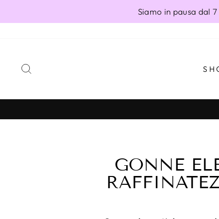
Vai
Siamo in pausa dal 7 
direttamente
ai
contenuti
CERCA
SH
GONNE ELE
RAFFINATE